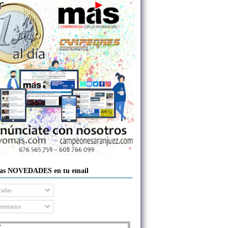
las NOVEDADES en tu email
radas
entarios