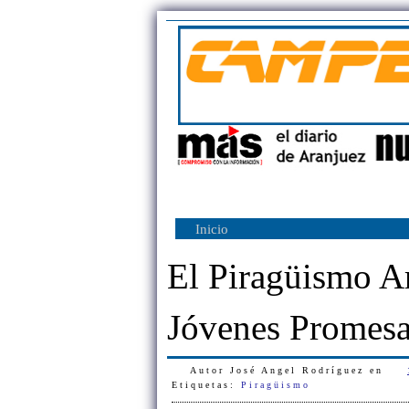
Inicio
El Piragüismo Ar
Jóvenes Promesa
Autor
José Angel Rodríguez
en
Etiquetas:
Piragüismo