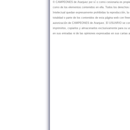
© CAMPEONES de Aranjuez por sí o como cesionaria es propietar
como de los elementos contenidos en ella. Todos los derechos r
Intelectual quedan expresamente prohibidas la reproducción, la d
totalidad o parte de los contenidos de esta página web con fine
autorización de CAMPEONES de Aranjuez. El USUARIO se compr
imprimirlos, copiarlos y almacenarlos exclusivamente para su
en sus entradas ni de las opiniones expresadas en sus cartas a