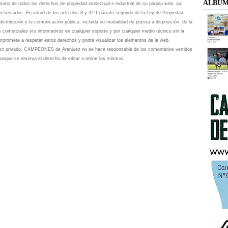
ÁLBUM
io de todos los derechos de propiedad intelectual e industrial de su página web, así
eservados. En virtud de los artículos 8 y 32.1 párrafo segundo de la Ley de Propiedad
istribución y la comunicación pública, incluida su modalidad de puesta a disposición, de la
s comerciales y/o informativos en cualquier soporte y por cualquier medio técnico sin la
omete a respetar estos derechos y podrá visualizar los elementos de la web,
 uso privado. CAMPEONES de Aranjuez no se hace responsable de los comentarios vertidos
unque se reserva el derecho de editar o retirar los mismos.