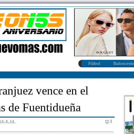
Fútbol
Baloncesto
anjuez vence en el
s de Fuentidueña
1
10.9.16