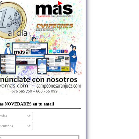
las NOVEDADES en tu email
radas
entarios