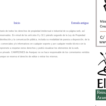
Inicio
Entrada antigua
io de todos los derechos de propiedad intelectual e industrial de su página web, así
eservados. En virtud de los artículos 8 y 32.1 párrafo segundo de la Ley de Propiedad
istribución y la comunicación pública, incluida su modalidad de puesta a disposición, de la
s comerciales y/o informativos en cualquier soporte y por cualquier medio técnico sin la
omete a respetar estos derechos y podrá visualizar los elementos de la web,
 uso privado. CAMPEONES de Aranjuez no se hace responsable de los comentarios vertidos
unque se reserva el derecho de editar o retirar los mismos.