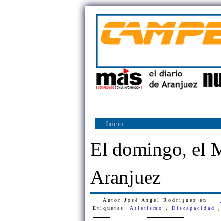
Inicio
El domingo, el 
Aranjuez
Autor
José Angel Rodríguez
en
Etiquetas:
Atletismo
,
Discapacidad