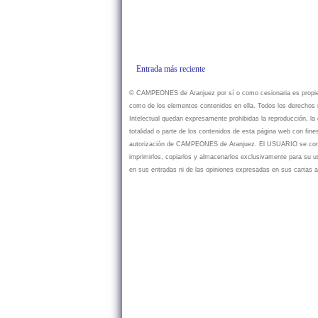
Entrada más reciente
© CAMPEONES de Aranjuez por sí o como cesionaria es propietar
como de los elementos contenidos en ella. Todos los derechos r
Intelectual quedan expresamente prohibidas la reproducción, la d
totalidad o parte de los contenidos de esta página web con fine
autorización de CAMPEONES de Aranjuez. El USUARIO se compr
imprimirlos, copiarlos y almacenarlos exclusivamente para su
en sus entradas ni de las opiniones expresadas en sus cartas a