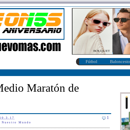
Fútbol
Baloncesto
Medio Maratón de
1
10.3.17
,
Nuestro Mundo