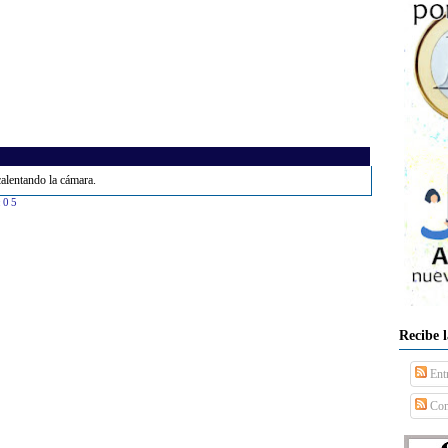
alentando la cámara.
:05
Recibe 
Ent
Com