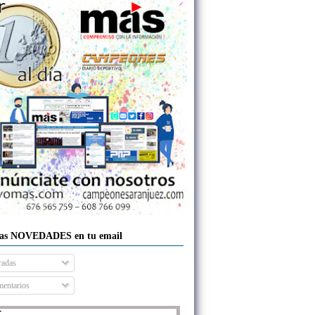
las NOVEDADES en tu email
radas
entarios