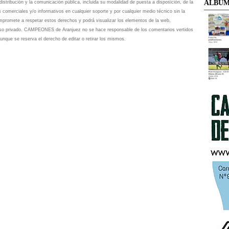
ÁLBUM
istribución y la comunicación pública, incluida su modalidad de puesta a disposición, de la
s comerciales y/o informativos en cualquier soporte y por cualquier medio técnico sin la
omete a respetar estos derechos y podrá visualizar los elementos de la web,
 uso privado. CAMPEONES de Aranjuez no se hace responsable de los comentarios vertidos
unque se reserva el derecho de editar o retirar los mismos.