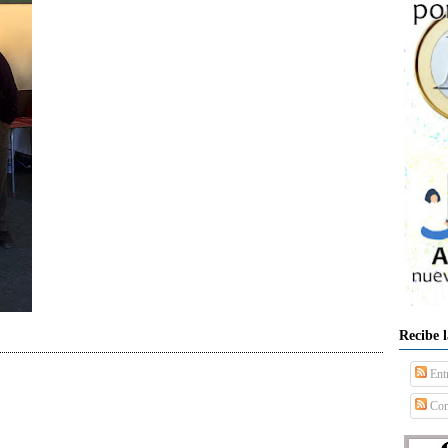
Recibe 
Ent
Com