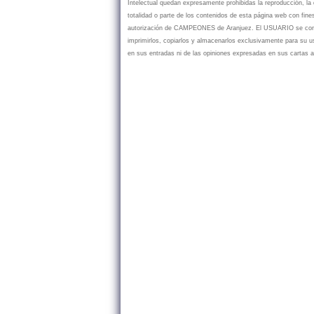
Intelectual quedan expresamente prohibidas la reproducción, la d
totalidad o parte de los contenidos de esta página web con fine
autorización de CAMPEONES de Aranjuez. El USUARIO se compr
imprimirlos, copiarlos y almacenarlos exclusivamente para su
en sus entradas ni de las opiniones expresadas en sus cartas a