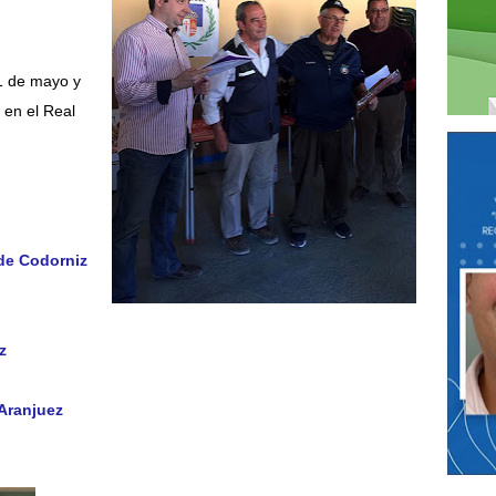
21 de mayo y
 en el Real
de Codorniz
z
 Aranjuez