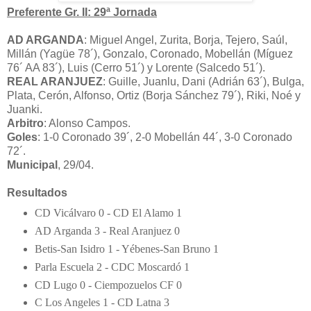
Preferente Gr. II: 29ª Jornada
AD ARGANDA
: Miguel Angel, Zurita, Borja, Tejero, Saúl,
Millán (Yagüe 78´), Gonzalo, Coronado, Mobellán (Míguez
76´ AA 83´), Luis (Cerro 51´) y Lorente (Salcedo 51´).
REAL ARANJUEZ
: Guille, Juanlu, Dani (Adrián 63´), Bulga,
Plata, Cerón, Alfonso, Ortiz (Borja Sánchez 79´), Riki, Noé y
Juanki.
Arbitro
: Alonso Campos.
Goles
: 1-0 Coronado 39´, 2-0 Mobellán 44´, 3-0 Coronado
72´.
Municipal
, 29/04.
Resultados
CD Vicálvaro 0 - CD El Alamo 1
AD Arganda 3 - Real Aranjuez 0
Betis-San Isidro 1 - Yébenes-San Bruno 1
Parla Escuela 2 - CDC Moscardó 1
CD Lugo 0 - Ciempozuelos CF 0
C Los Angeles 1 - CD Latna 3