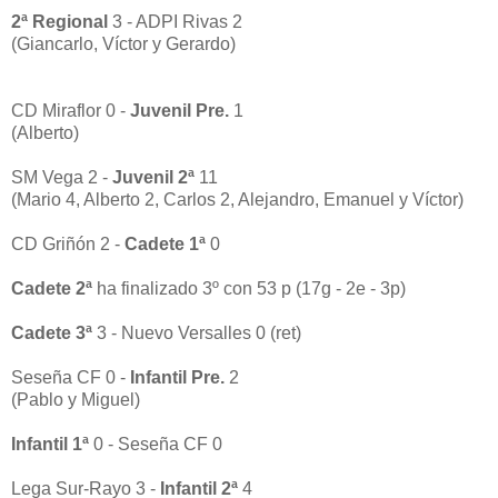
2ª Regional
3 - ADPI Rivas 2
(Giancarlo, Víctor y Gerardo)
CD Miraflor 0 -
J
uvenil Pre.
1
(Alberto)
SM Vega 2 -
Juvenil 2ª
11
(Mario 4, Alberto 2, Carlos 2, Alejandro, Emanuel y Víctor)
CD Griñón 2 -
Cadete 1ª
0
Cadete 2ª
ha finalizado 3º con 53 p (17g - 2e - 3p)
Cadete 3ª
3 - Nuevo Versalles 0 (ret)
Seseña CF 0 -
Infantil Pre.
2
(Pablo y Miguel)
Infantil 1ª
0 - Seseña CF 0
Lega Sur-Rayo 3 -
Infantil 2ª
4