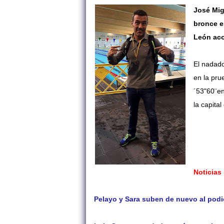
José Mig
bronce e
León aco
El nadado
en la pru
´53"60¨en
la capital
Noticias
Pelayo y Sara suben de nuevo al podio