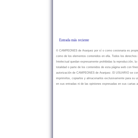
Entrada más reciente
© CAMPEONES de Aranjuez por sí o como cesionaria es propietar
como de los elementos contenidos en ella. Todos los derechos r
Intelectual quedan expresamente prohibidas la reproducción, la d
totalidad o parte de los contenidos de esta página web con fine
autorización de CAMPEONES de Aranjuez. El USUARIO se compr
imprimirlos, copiarlos y almacenarlos exclusivamente para su
en sus entradas ni de las opiniones expresadas en sus cartas a