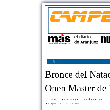
Inicio
Bronce del Natac
Open Master de 
Autor
José Angel Rodríguez
en
Etiquetas:
Natación