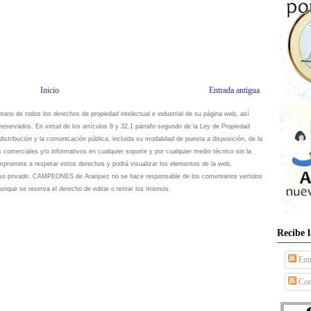
Inicio
Entrada antigua
io de todos los derechos de propiedad intelectual e industrial de su página web, así
eservados. En virtud de los artículos 8 y 32.1 párrafo segundo de la Ley de Propiedad
istribución y la comunicación pública, incluida su modalidad de puesta a disposición, de la
s comerciales y/o informativos en cualquier soporte y por cualquier medio técnico sin la
omete a respetar estos derechos y podrá visualizar los elementos de la web,
 uso privado. CAMPEONES de Aranjuez no se hace responsable de los comentarios vertidos
unque se reserva el derecho de editar o retirar los mismos.
Recibe 
Ent
Com