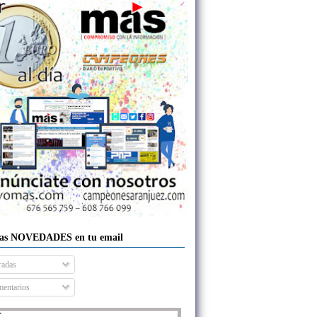
las NOVEDADES en tu email
radas
entarios