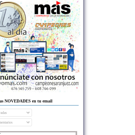
las NOVEDADES en tu email
radas
entarios