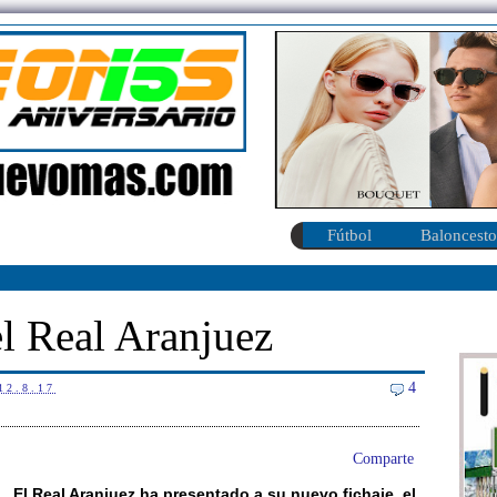
Fútbol
Baloncesto
l Real Aranjuez
4
12.8.17
Comparte
El Real Aranjuez ha presentado a su nuevo fichaje, el