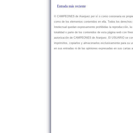
Entrada más reciente
© CAMPEONES de Aranjuez por sí o como cesionaria es propietar
como de los elementos contenidos en ella. Todos los derechos r
Intelectual quedan expresamente prohibidas la reproducción, la d
totalidad o parte de los contenidos de esta página web con fine
autorización de CAMPEONES de Aranjuez. El USUARIO se compr
imprimirlos, copiarlos y almacenarlos exclusivamente para su
en sus entradas ni de las opiniones expresadas en sus cartas a