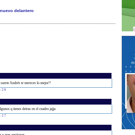
 nuevo delantero
suerte Andrés te mereces lo mejor!!
4:26
lgunos q tienes detras en el cuadro jajja
4:27
r y mas gestionar