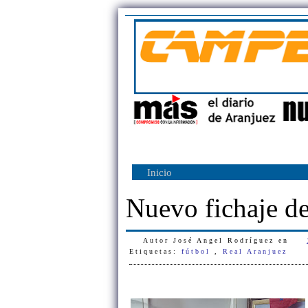
Inicio
Nuevo fichaje de
Autor
José Angel Rodríguez
en
Etiquetas:
fútbol
,
Real Aranjuez