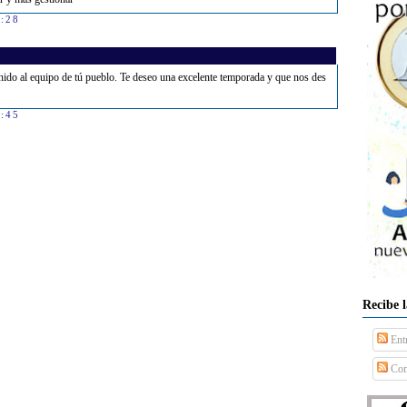
4:28
0:45
Recibe 
Ent
Com