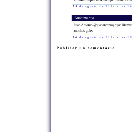
13 de agosto de 2017 a las 1
Anónimo dijo...
Juan Antonio‏ @juanantonioj dijo: Bienvenido al equipo de tú pueblo. Te deseo una excelente temporada y que nos des
muchos goles
14 de agosto de 2017 a las 1
Publicar un comentario