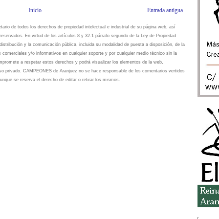
Inicio
Entrada antigua
io de todos los derechos de propiedad intelectual e industrial de su página web, así
eservados. En virtud de los artículos 8 y 32.1 párrafo segundo de la Ley de Propiedad
istribución y la comunicación pública, incluida su modalidad de puesta a disposición, de la
s comerciales y/o informativos en cualquier soporte y por cualquier medio técnico sin la
omete a respetar estos derechos y podrá visualizar los elementos de la web,
 uso privado. CAMPEONES de Aranjuez no se hace responsable de los comentarios vertidos
unque se reserva el derecho de editar o retirar los mismos.