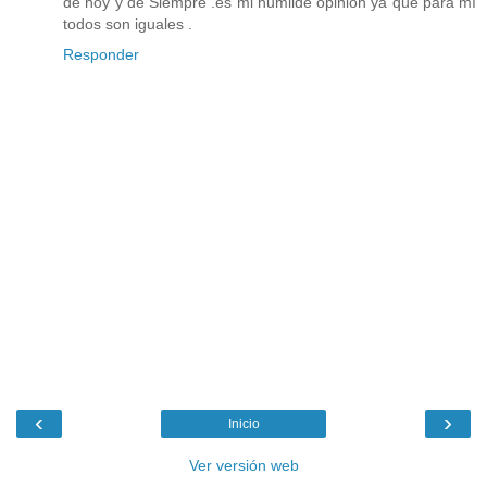
de hoy y de Siempre .es mi humilde opinión ya que para mí
todos son iguales .
Responder
‹
›
Inicio
Ver versión web