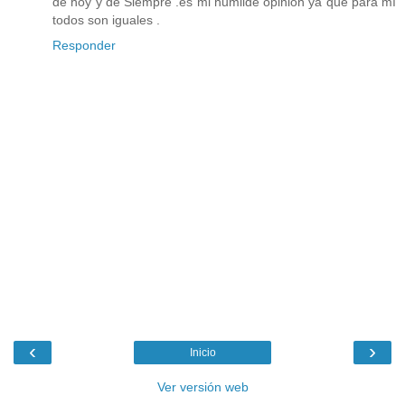
de hoy y de Siempre .es mi humilde opinión ya que para mí
todos son iguales .
Responder
‹
›
Inicio
Ver versión web