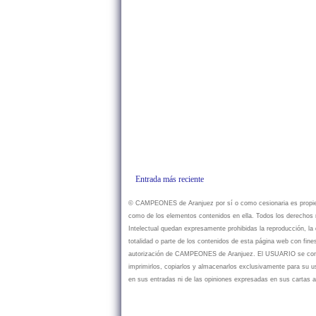
Entrada más reciente
© CAMPEONES de Aranjuez por sí o como cesionaria es propietar
como de los elementos contenidos en ella. Todos los derechos r
Intelectual quedan expresamente prohibidas la reproducción, la d
totalidad o parte de los contenidos de esta página web con fine
autorización de CAMPEONES de Aranjuez. El USUARIO se compr
imprimirlos, copiarlos y almacenarlos exclusivamente para su
en sus entradas ni de las opiniones expresadas en sus cartas a