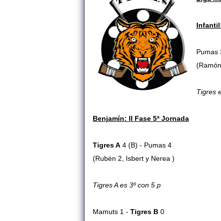
Infanti
Pumas 
(Ramón 
Tigres 
Benjamín: II Fase 5ª Jornada
Tigres A
4 (B) - Pumas 4
(Rubén 2,
Isbert y Nerea
)
Tigres A es 3º con 5 p
Mamuts 1 -
Tigres B
0