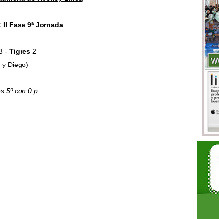
l: II Fase 9ª Jornada
3 -
Tigres
2
y Diego)
es 5º con 0 p