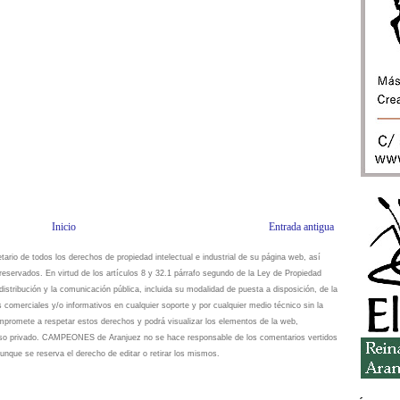
Inicio
Entrada antigua
io de todos los derechos de propiedad intelectual e industrial de su página web, así
eservados. En virtud de los artículos 8 y 32.1 párrafo segundo de la Ley de Propiedad
istribución y la comunicación pública, incluida su modalidad de puesta a disposición, de la
s comerciales y/o informativos en cualquier soporte y por cualquier medio técnico sin la
omete a respetar estos derechos y podrá visualizar los elementos de la web,
 uso privado. CAMPEONES de Aranjuez no se hace responsable de los comentarios vertidos
unque se reserva el derecho de editar o retirar los mismos.