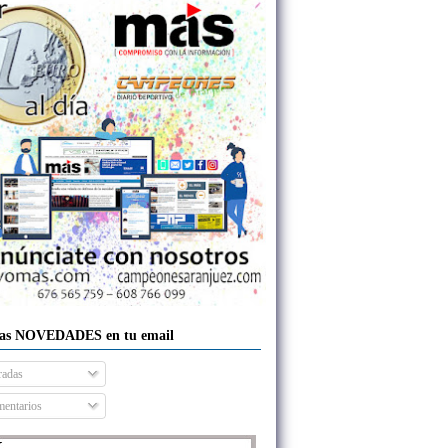
las NOVEDADES en tu email
radas
entarios