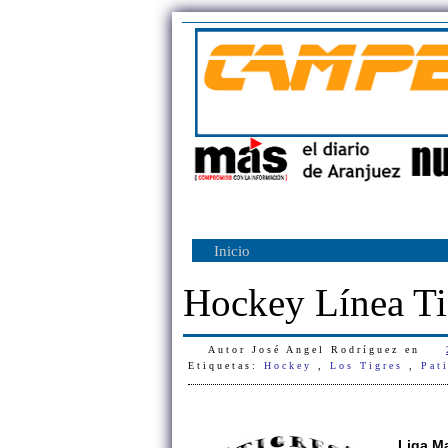
Inicio
Hockey Línea Ti
Autor
José Angel Rodríguez
en
Etiquetas:
Hockey
,
Los Tigres
,
Pat
Liga M