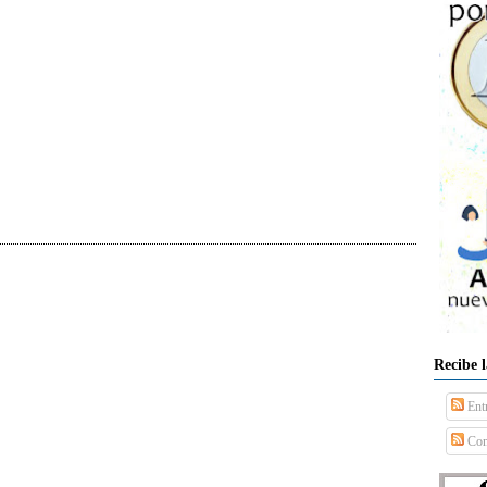
Recibe 
Ent
Com