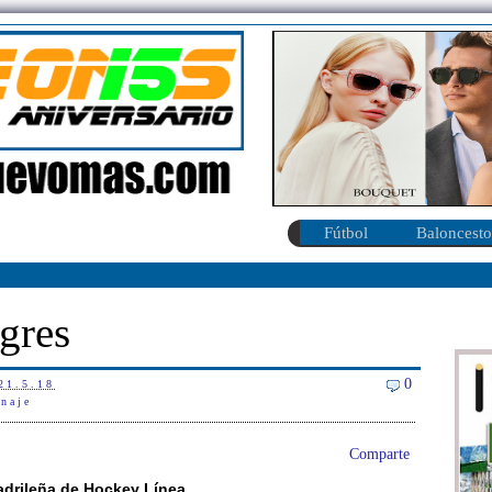
Fútbol
Baloncesto
gres
0
21.5.18
inaje
Comparte
adrileña de Hockey Línea