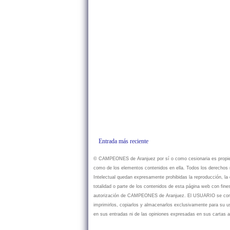
Entrada más reciente
© CAMPEONES de Aranjuez por sí o como cesionaria es propietar
como de los elementos contenidos en ella. Todos los derechos r
Intelectual quedan expresamente prohibidas la reproducción, la d
totalidad o parte de los contenidos de esta página web con fine
autorización de CAMPEONES de Aranjuez. El USUARIO se compr
imprimirlos, copiarlos y almacenarlos exclusivamente para su
en sus entradas ni de las opiniones expresadas en sus cartas a