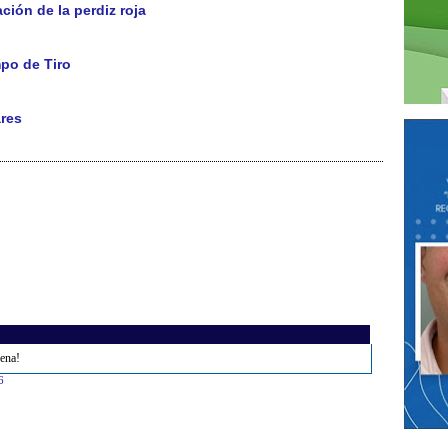
ción de la perdiz roja
po de Tiro
ares
uena!
6