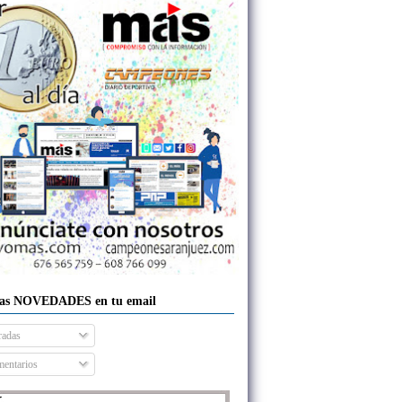
las NOVEDADES en tu email
radas
entarios