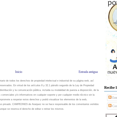
Inicio
Entrada antigua
io de todos los derechos de propiedad intelectual e industrial de su página web, así
eservados. En virtud de los artículos 8 y 32.1 párrafo segundo de la Ley de Propiedad
Recibe 
istribución y la comunicación pública, incluida su modalidad de puesta a disposición, de la
s comerciales y/o informativos en cualquier soporte y por cualquier medio técnico sin la
Ent
omete a respetar estos derechos y podrá visualizar los elementos de la web,
 uso privado. CAMPEONES de Aranjuez no se hace responsable de los comentarios vertidos
Com
unque se reserva el derecho de editar o retirar los mismos.