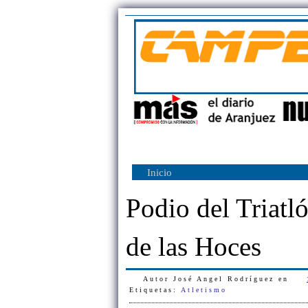
Inicio
Podio del Triatl
de las Hoces
Autor
José Angel Rodríguez
en
Etiquetas:
Atletismo