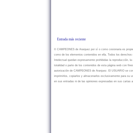
Entrada más reciente
© CAMPEONES de Aranjuez por sí o como cesionaria es propietar
como de los elementos contenidos en ella. Todos los derechos r
Intelectual quedan expresamente prohibidas la reproducción, la d
totalidad o parte de los contenidos de esta página web con fine
autorización de CAMPEONES de Aranjuez. El USUARIO se compr
imprimirlos, copiarlos y almacenarlos exclusivamente para su
en sus entradas ni de las opiniones expresadas en sus cartas a