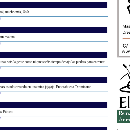
tal, mucho más, Usía
5
un makina...
6
nas sois la gente como tú que sacáis tiempo debajo las piedras para entrenar.
8
irses estado cavando en una mina jajajaja. Enhorabuena Txominator
1
as Púnico.
2