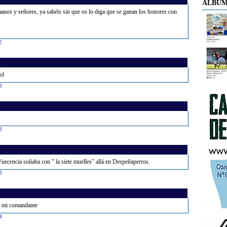
ÁLBUM
anos y señores, ya sabéis sin que os lo diga que se ganan los honores con
2
ol
3
3
ecencia soñaba con " la siete muelles" allá en Despeñaperros.
3
es mi comandante
4