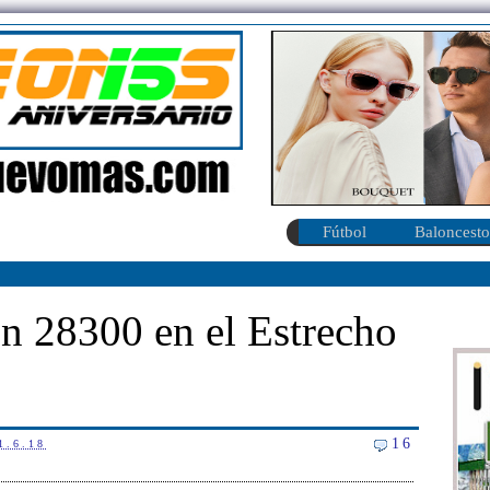
Fútbol
Baloncesto
ón 28300 en el Estrecho
16
1.6.18