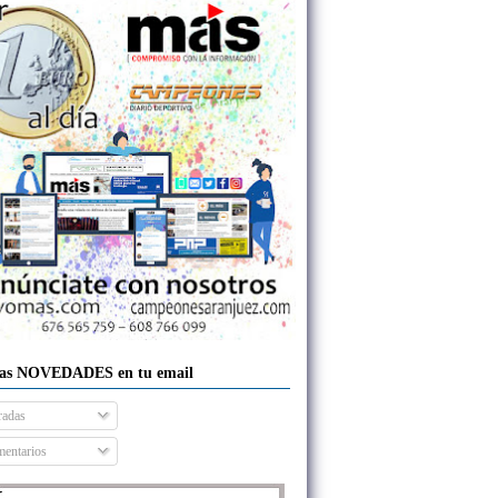
las NOVEDADES en tu email
radas
entarios