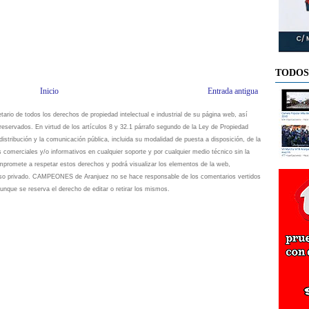
TODOS
Inicio
Entrada antigua
io de todos los derechos de propiedad intelectual e industrial de su página web, así
eservados. En virtud de los artículos 8 y 32.1 párrafo segundo de la Ley de Propiedad
istribución y la comunicación pública, incluida su modalidad de puesta a disposición, de la
s comerciales y/o informativos en cualquier soporte y por cualquier medio técnico sin la
omete a respetar estos derechos y podrá visualizar los elementos de la web,
 uso privado. CAMPEONES de Aranjuez no se hace responsable de los comentarios vertidos
unque se reserva el derecho de editar o retirar los mismos.