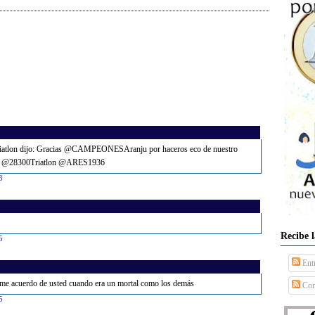
iatlon dijo: Gracias @CAMPEONESAranju por haceros eco de nuestro
 @28300Triatlon @ARES1936
3
Recibe 
5
Ent
me acuerdo de usted cuando era un mortal como los demás
Com
5