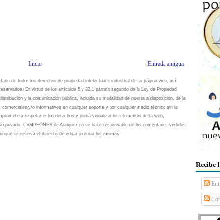
Inicio
Entrada antigua
io de todos los derechos de propiedad intelectual e industrial de su página web, así
eservados. En virtud de los artículos 8 y 32.1 párrafo segundo de la Ley de Propiedad
istribución y la comunicación pública, incluida su modalidad de puesta a disposición, de la
s comerciales y/o informativos en cualquier soporte y por cualquier medio técnico sin la
omete a respetar estos derechos y podrá visualizar los elementos de la web,
 uso privado. CAMPEONES de Aranjuez no se hace responsable de los comentarios vertidos
unque se reserva el derecho de editar o retirar los mismos.
Recibe 
Ent
Com