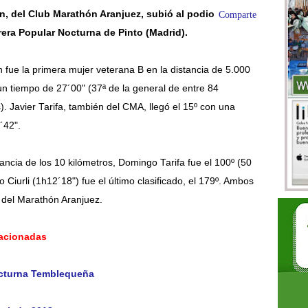
n, del Club Marathón Aranjuez, subió al podio
Comparte
rrera Popular Nocturna de Pinto (Madrid).
 fue la primera mujer veterana B en la distancia de 5.000
n tiempo de 27´00" (37ª de la general de entre 84
s). Javier Tarifa, también del CMA, llegó el 15º con una
´42".
tancia de los 10 kilómetros, Domingo Tarifa fue el 100º (50
o Ciurli (1h12´18") fue el último clasificado, el 179º. Ambos
 del Marathón Aranjuez.
lacionadas
octurna Temblequeña