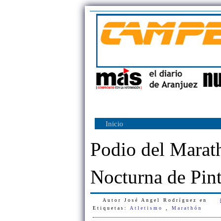
Inicio
Podio del Marat
Nocturna de Pin
Autor
José Angel Rodríguez
en
Etiquetas:
Atletismo
,
Marathón