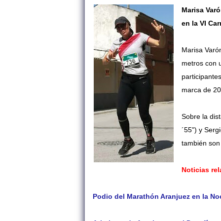
Marisa Varó
en la VI Ca
Marisa Varón
metros con u
participante
marca de 20
Sobre la dis
´55") y Sergi
también son
Noticias re
Podio del Marathón Aranjuez en la N