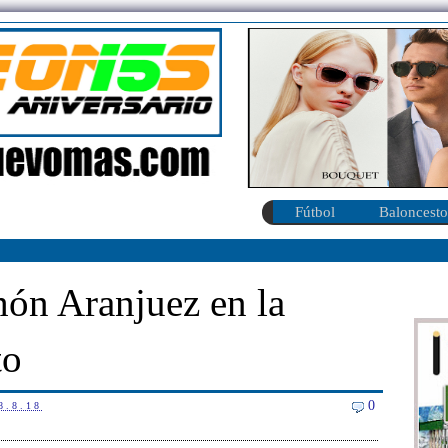
Fútbol
Baloncesto
hón Aranjuez en la
to
0
8.8.18