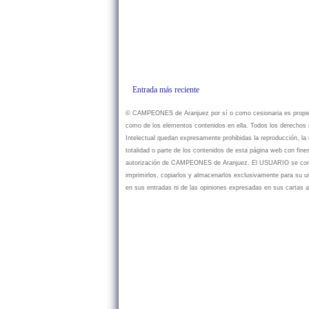
Entrada más reciente
© CAMPEONES de Aranjuez por sí o como cesionaria es propietar
como de los elementos contenidos en ella. Todos los derechos r
Intelectual quedan expresamente prohibidas la reproducción, la d
totalidad o parte de los contenidos de esta página web con fine
autorización de CAMPEONES de Aranjuez. El USUARIO se compr
imprimirlos, copiarlos y almacenarlos exclusivamente para su
en sus entradas ni de las opiniones expresadas en sus cartas a