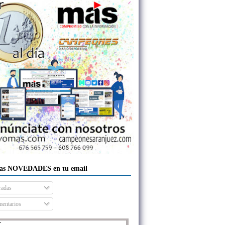
las NOVEDADES en tu email
radas
entarios