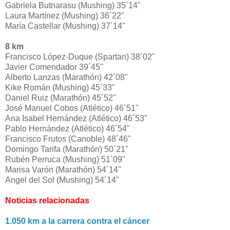
Gabriela Butnarasu (Mushing) 35´14"
Laura Martínez (Mushing) 36´22"
María Castellar (Mushing) 37´14"
8 km
Francisco López-Duque (Spartan) 38´02"
Javier Comendador 39´45"
Alberto Lanzas (Marathón) 42´08"
Kike Román (Mushing) 45´33"
Daniel Ruiz (Marathón) 45´52"
José Manuel Cobos (Atlético) 46´51"
Ana Isabel Hernández (Atlético) 46´53"
Pablo Hernández (Atlético) 46´54"
Francisco Frutos (Canoble) 48´46"
Domingo Tarifa (Marathón) 50´21"
Rubén Perruca (Mushing) 51´09"
Marisa Varón (Marathón) 54´14"
Angel del Sol (Mushing) 54´14"
Noticias relacionadas
1.050 km a la carrera contra el cáncer