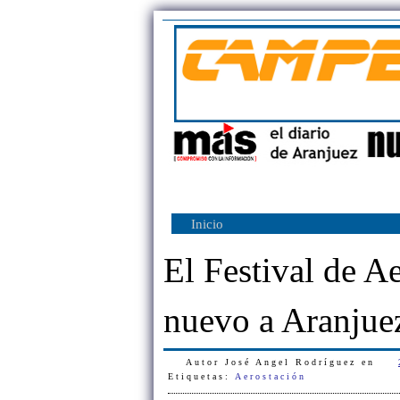
Inicio
El Festival de A
nuevo a Aranjue
Autor
José Angel Rodríguez
en
Etiquetas:
Aerostación