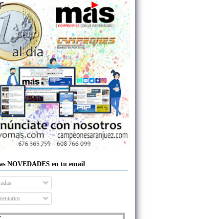
las NOVEDADES en tu email
radas
entarios