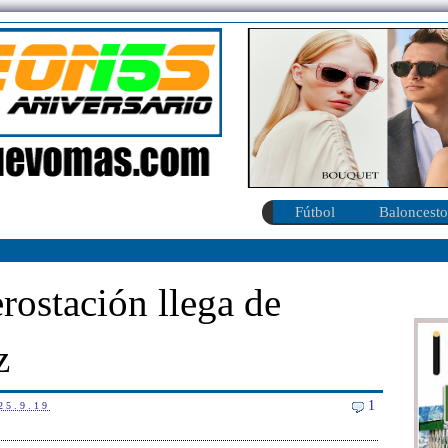
Fútbol
Baloncesto
erostación llega de
z
1
25.9.19