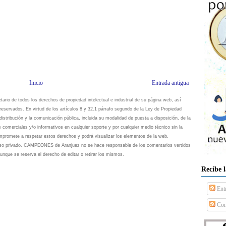
Inicio
Entrada antigua
io de todos los derechos de propiedad intelectual e industrial de su página web, así
eservados. En virtud de los artículos 8 y 32.1 párrafo segundo de la Ley de Propiedad
istribución y la comunicación pública, incluida su modalidad de puesta a disposición, de la
s comerciales y/o informativos en cualquier soporte y por cualquier medio técnico sin la
omete a respetar estos derechos y podrá visualizar los elementos de la web,
 uso privado. CAMPEONES de Aranjuez no se hace responsable de los comentarios vertidos
unque se reserva el derecho de editar o retirar los mismos.
Recibe 
Ent
Com