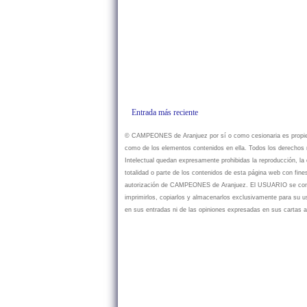
Entrada más reciente
© CAMPEONES de Aranjuez por sí o como cesionaria es propietar
como de los elementos contenidos en ella. Todos los derechos r
Intelectual quedan expresamente prohibidas la reproducción, la d
totalidad o parte de los contenidos de esta página web con fine
autorización de CAMPEONES de Aranjuez. El USUARIO se compr
imprimirlos, copiarlos y almacenarlos exclusivamente para su
en sus entradas ni de las opiniones expresadas en sus cartas a