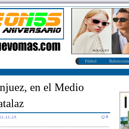
Fútbol
Baloncesto
njuez, en el Medio
talaz
0
21.11.19