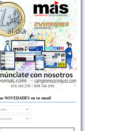
las NOVEDADES en tu email
radas
entarios