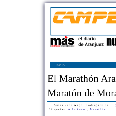
Inicio
El Marathón Ara
Maratón de Mora
Autor
José Angel Rodríguez
en
Etiquetas:
Atletismo
,
Marathón