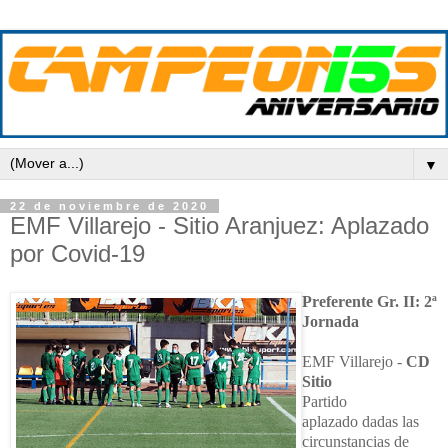
▼
22 de noviembre de 2020
EMF Villarejo - Sitio Aranjuez: Aplazado
por Covid-19
Preferente Gr. II: 2ª
Jornada
EMF Villarejo -
CD
Sitio
Partido
aplazado
dadas las
circunstancias de