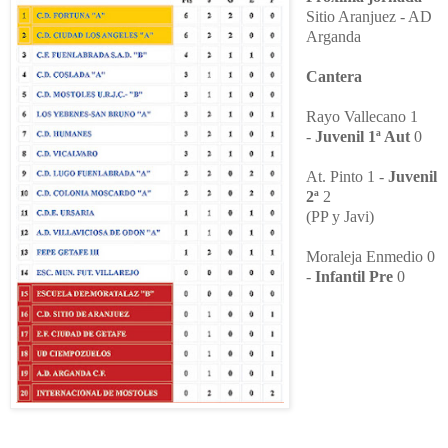
Sitio Aranjuez - AD
Arganda
Cantera
Rayo Vallecano 1
-
Juvenil 1ª Aut
0
At. Pinto 1 -
Juvenil
2ª
2
(PP y Javi)
Moraleja Enmedio 0
-
Infantil Pre
0