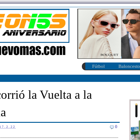
Fútbol
Baloncesto
rrió la Vuelta a la
ia
0
17.2.22