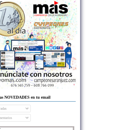
las NOVEDADES en tu email
radas
entarios