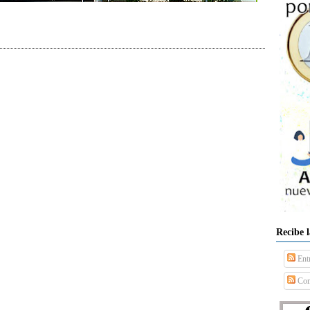
Recibe 
Ent
Com