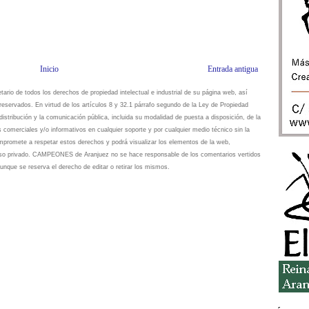
Inicio
Entrada antigua
io de todos los derechos de propiedad intelectual e industrial de su página web, así
eservados. En virtud de los artículos 8 y 32.1 párrafo segundo de la Ley de Propiedad
istribución y la comunicación pública, incluida su modalidad de puesta a disposición, de la
s comerciales y/o informativos en cualquier soporte y por cualquier medio técnico sin la
omete a respetar estos derechos y podrá visualizar los elementos de la web,
 uso privado. CAMPEONES de Aranjuez no se hace responsable de los comentarios vertidos
unque se reserva el derecho de editar o retirar los mismos.