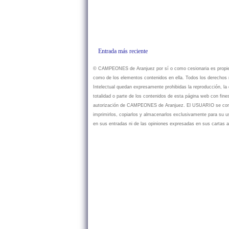
Entrada más reciente
© CAMPEONES de Aranjuez por sí o como cesionaria es propietar
como de los elementos contenidos en ella. Todos los derechos r
Intelectual quedan expresamente prohibidas la reproducción, la d
totalidad o parte de los contenidos de esta página web con fine
autorización de CAMPEONES de Aranjuez. El USUARIO se compr
imprimirlos, copiarlos y almacenarlos exclusivamente para su
en sus entradas ni de las opiniones expresadas en sus cartas a