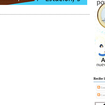
Recibe 
Ent
Com