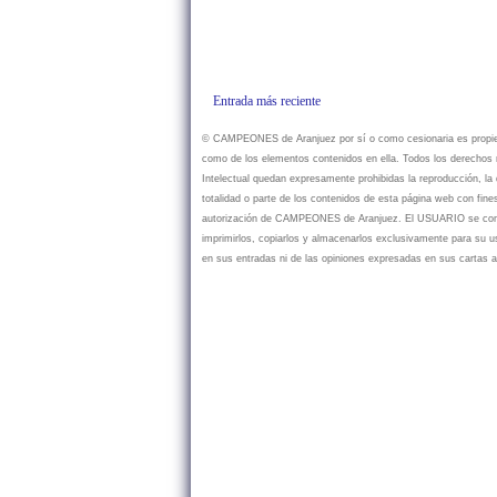
Entrada más reciente
© CAMPEONES de Aranjuez por sí o como cesionaria es propietar
como de los elementos contenidos en ella. Todos los derechos r
Intelectual quedan expresamente prohibidas la reproducción, la d
totalidad o parte de los contenidos de esta página web con fine
autorización de CAMPEONES de Aranjuez. El USUARIO se compr
imprimirlos, copiarlos y almacenarlos exclusivamente para su
en sus entradas ni de las opiniones expresadas en sus cartas a