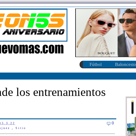
Fútbol
Baloncesto
nde los entrenamientos
0
15.3.22
anjuez
,
Sitio