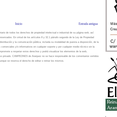
Inicio
Entrada antigua
io de todos los derechos de propiedad intelectual e industrial de su página web, así
eservados. En virtud de los artículos 8 y 32.1 párrafo segundo de la Ley de Propiedad
istribución y la comunicación pública, incluida su modalidad de puesta a disposición, de la
s comerciales y/o informativos en cualquier soporte y por cualquier medio técnico sin la
omete a respetar estos derechos y podrá visualizar los elementos de la web,
 uso privado. CAMPEONES de Aranjuez no se hace responsable de los comentarios vertidos
unque se reserva el derecho de editar o retirar los mismos.