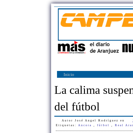
Inicio
La calima suspe
del fútbol
Autor
José Angel Rodríguez
en
Etiquetas:
Ancora
,
fútbol
,
Real Ar