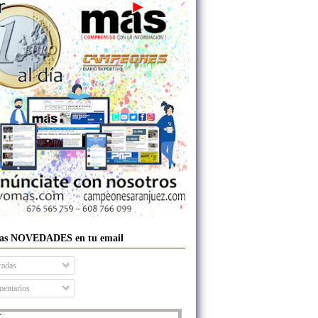
las NOVEDADES en tu email
radas
entarios