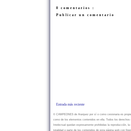
0 comentarios :
Publicar un comentario
Entrada más reciente
© CAMPEONES de Aranjuez por sí o como cesionaria es propietar
como de los elementos contenidos en ella. Todos los derechos r
Intelectual quedan expresamente prohibidas la reproducción, la d
totalidad o parte de los contenidos de esta página web con fine