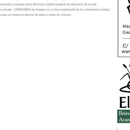
omete a respetar estos derechos y podrá visualizar los elementos de la web,
 uso privado. CAMPEONES de Aranjuez no se hace responsable de los comentarios vertidos
unque se reserva el derecho de editar o retirar los mismos.