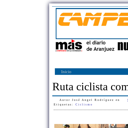
Inicio
Ruta ciclista co
Autor
José Angel Rodríguez
en
Etiquetas:
Ciclismo