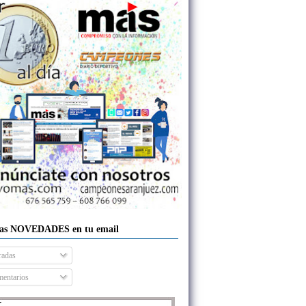
las NOVEDADES en tu email
radas
entarios