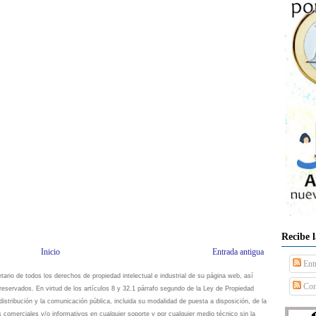
Recibe 
Inicio
Entrada antigua
Ent
io de todos los derechos de propiedad intelectual e industrial de su página web, así
Com
eservados. En virtud de los artículos 8 y 32.1 párrafo segundo de la Ley de Propiedad
istribución y la comunicación pública, incluida su modalidad de puesta a disposición, de la
s comerciales y/o informativos en cualquier soporte y por cualquier medio técnico sin la