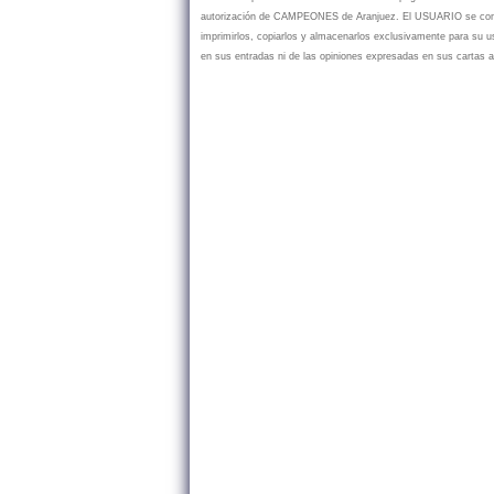
autorización de CAMPEONES de Aranjuez. El USUARIO se compr
imprimirlos, copiarlos y almacenarlos exclusivamente para su
en sus entradas ni de las opiniones expresadas en sus cartas a