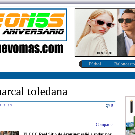
Fútbol
Baloncesto
marcal toledana
0
9.2.23
Comparte
El CCC Real Sitio de Aranjuez salió a rodar por