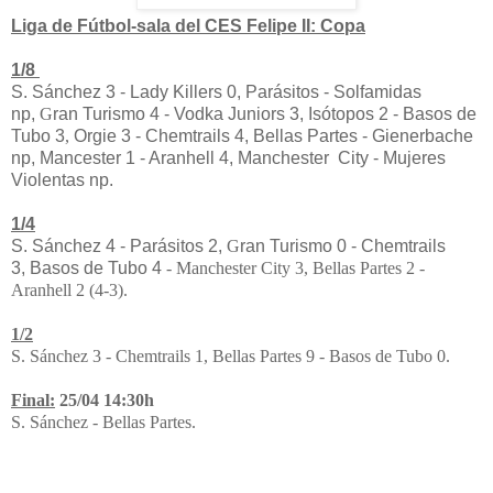
Liga de Fútbol-sala del CES Felipe II: Copa
1/8
S. Sánchez 3 - Lady Killers 0, Parásitos - Solfamidas
np,
G
ran Turismo 4 - Vodka Juniors 3,
Isótopos 2 - Basos de
Tubo 3
,
Orgie 3 - Chemtrails 4, Bellas Partes - Gienerbache
np, Mancester 1 - Aranhell 4, Manchester City - Mujeres
Violentas np.
1/4
S. Sánchez 4 - Parásitos 2,
G
ran Turismo 0 -
Chemtrails
3
,
Basos de Tubo 4
- Manchester City 3, Bellas Partes 2 -
Aranhell 2 (4-3).
1/2
S. Sánchez 3 - Chemtrails 1, Bellas Partes 9 - Basos de Tubo 0.
Final:
25/04 14:30h
S. Sánchez - Bellas Partes.