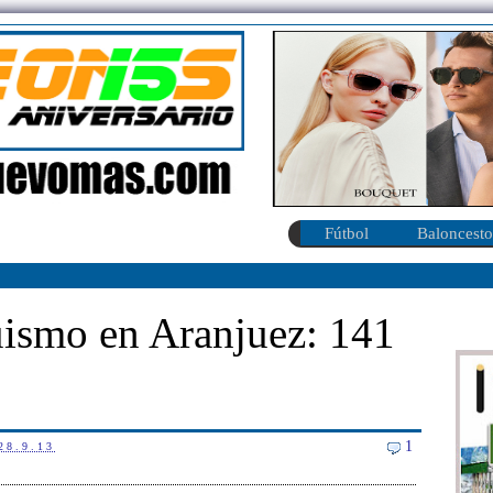
Fútbol
Baloncesto
üismo en Aranjuez: 141
1
28.9.13