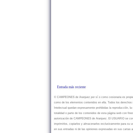
Entrada más reciente
© CAMPEONES de Aranjuez por sí o como cesionaria es propietar
como de los elementos contenidos en ella. Todos los derechos r
Intelectual quedan expresamente prohibidas la reproducción, la d
totalidad o parte de los contenidos de esta página web con fine
autorización de CAMPEONES de Aranjuez. El USUARIO se compr
imprimirlos, copiarlos y almacenarlos exclusivamente para su
en sus entradas ni de las opiniones expresadas en sus cartas a