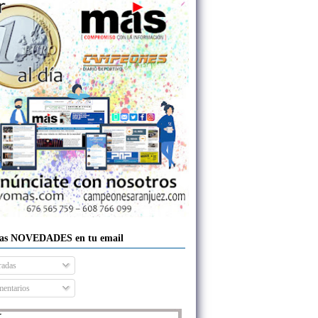
las NOVEDADES en tu email
radas
entarios