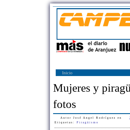
Inicio
Mujeres y pirag
fotos
Autor
José Angel Rodríguez
en
Etiquetas:
Piragüismo