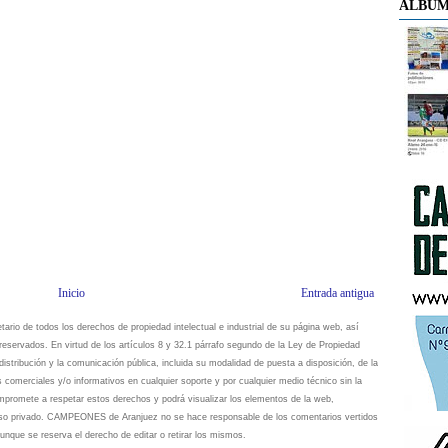
ÁLBUM
Inicio
Entrada antigua
io de todos los derechos de propiedad intelectual e industrial de su página web, así
eservados. En virtud de los artículos 8 y 32.1 párrafo segundo de la Ley de Propiedad
istribución y la comunicación pública, incluida su modalidad de puesta a disposición, de la
s comerciales y/o informativos en cualquier soporte y por cualquier medio técnico sin la
omete a respetar estos derechos y podrá visualizar los elementos de la web,
 uso privado. CAMPEONES de Aranjuez no se hace responsable de los comentarios vertidos
unque se reserva el derecho de editar o retirar los mismos.