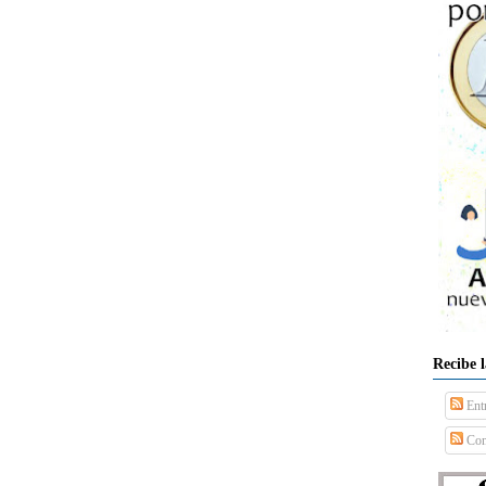
Recibe 
Ent
Com