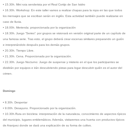
•
15.30h. Mini ruta senderista por el Real Cortijo de San Isidro
•
16.30h. Workshop: En este taller vamos a realizar chapas para la ropa en las que todos
los mensajes que se escriban serán en inglés. Esta actividad también puede realizarse en
caso de lluvia.
•
18.00h. Merienda: proporcionada por la organización
•
18.30h. Juego “Series”: por grupos se visionará en versión original parte de un capítulo de
una famosa serie. Tras esto, el grupo deberá crear escenas similares preparando un guión
e interpretándolo después para los demás grupos.
•
20.30h. Tiempo Libre.
•
21.30h. Cena. Proporcionada por la organización.
•
22.30h. Juego Nocturno: Juego de suspense y misterio en el que los participantes se
dividirán por equipos e irán descubriendo pistas para logar descubrir quién es el autor del
crimen.
Domingo
•
8.30h. Despertar
•
9.00h. Desayuno. Proporcionado por la organización.
•
10.30h.Ruta en bicicleta: interpretación de la naturaleza, conocimiento de aspectos típicos
del municipio, lugares emblemáticos. Además, visitaremos una huerta con productos típicos
de Aranjuez donde se dará una explicación de su forma de cultivo.