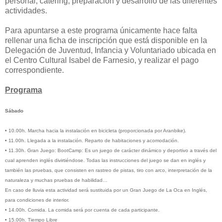
personal, catering, preparación y desarrollo de las diferentes
actividades.
Para apuntarse a este programa únicamente hace falta
rellenar una ficha de inscripción que está disponible en la
Delegación de Juventud, Infancia y Voluntariado ubicada en
el Centro Cultural Isabel de Farnesio, y realizar el pago
correspondiente.
Programa
Sábado
•
10.00h. Marcha hacia la instalación en bicicleta (proporcionada por Aranbike).
•
11.00h. Llegada a la instalación. Reparto de habitaciones y acomodación.
•
11.30h. Gran Juego: BootCamp: Es un juego de carácter dinámico y deportivo a través del
cual aprenden inglés divirtiéndose. Todas las instrucciones del juego se dan en inglés y
también las pruebas, que consisten en rastreo de pistas, tiro con arco, interpretación de la
naturaleza y muchas pruebas de habilidad…
En caso de lluvia esta actividad será sustituida por un Gran Juego de La Oca en Inglés,
para condiciones de interior.
•
14.00h. Comida. La comida será por cuenta de cada participante.
•
15.00h. Tiempo Libre