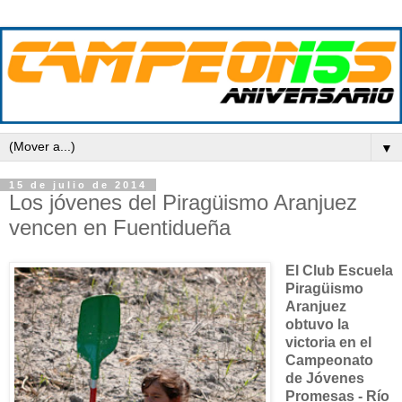
▼
15 de julio de 2014
Los jóvenes del Piragüismo Aranjuez
vencen en Fuentidueña
El Club Escuela
Piragüismo
Aranjuez
obtuvo la
victoria en el
Campeonato
de Jóvenes
Promesas - Río