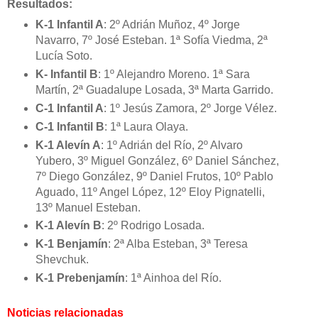
Resultados:
K-1 Infantil A
: 2º Adrián Muñoz, 4º Jorge
Navarro, 7º José Esteban. 1ª Sofía Viedma, 2ª
Lucía Soto.
K- Infantil B
: 1º Alejandro Moreno. 1ª Sara
Martín, 2ª Guadalupe Losada, 3ª Marta Garrido.
C-1 Infantil A
: 1º Jesús Zamora, 2º Jorge Vélez.
C-1 Infantil B
: 1ª Laura Olaya.
K-1 Alevín A
: 1º Adrián del Río, 2º Alvaro
Yubero, 3º Miguel González, 6º Daniel Sánchez,
7º Diego González, 9º Daniel Frutos, 10º Pablo
Aguado, 11º Angel López, 12º Eloy Pignatelli,
13º Manuel Esteban.
K-1 Alevín B
: 2º Rodrigo Losada.
K-1 Benjamín
: 2ª Alba Esteban, 3ª Teresa
Shevchuk.
K-1 Prebenjamín
: 1ª Ainhoa del Río.
Noticias relacionadas