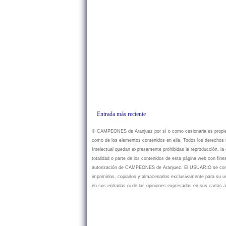
Entrada más reciente
© CAMPEONES de Aranjuez por sí o como cesionaria es propietar
como de los elementos contenidos en ella. Todos los derechos r
Intelectual quedan expresamente prohibidas la reproducción, la d
totalidad o parte de los contenidos de esta página web con fine
autorización de CAMPEONES de Aranjuez. El USUARIO se compr
imprimirlos, copiarlos y almacenarlos exclusivamente para su
en sus entradas ni de las opiniones expresadas en sus cartas a