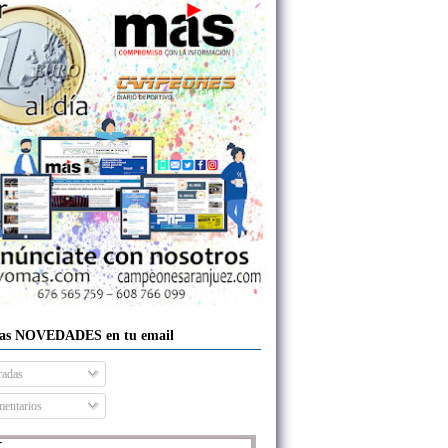
las NOVEDADES en tu email
radas
entarios