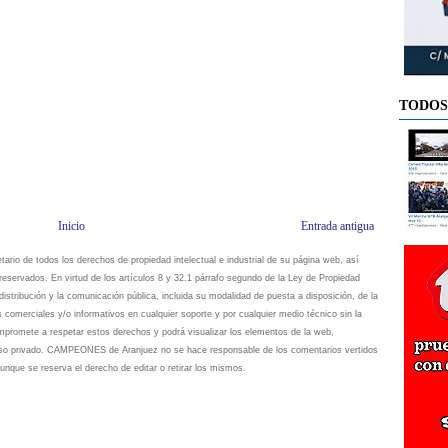
TODOS
Inicio
Entrada antigua
io de todos los derechos de propiedad intelectual e industrial de su página web, así
eservados. En virtud de los artículos 8 y 32.1 párrafo segundo de la Ley de Propiedad
istribución y la comunicación pública, incluida su modalidad de puesta a disposición, de la
s comerciales y/o informativos en cualquier soporte y por cualquier medio técnico sin la
omete a respetar estos derechos y podrá visualizar los elementos de la web,
 uso privado. CAMPEONES de Aranjuez no se hace responsable de los comentarios vertidos
unque se reserva el derecho de editar o retirar los mismos.