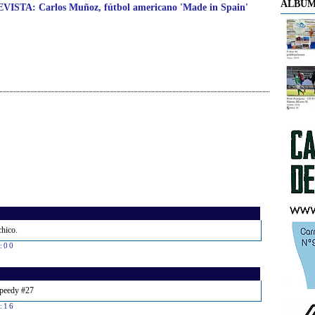
ÁLBUM
ISTA: Carlos Muñoz, fútbol americano 'Made in Spain'
chico.
7:00
Speedy #27
7:16