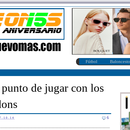
Fútbol
Baloncesto
punto de jugar con los
dons
6
7.10.14