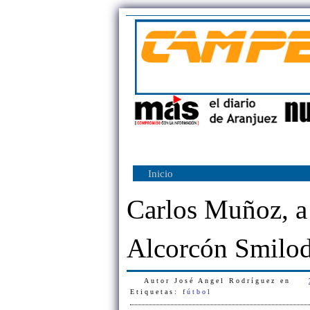
Inicio
Carlos Muñoz, a 
Alcorcón Smilo
Autor
José Angel Rodríguez
en
Etiquetas:
fútbol