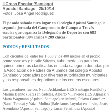
II Cross Escolar (Santiago)
Apóstol Santiago - 25/10/14
Fotos: José Angel Rodríguez
El pasado sábado tuvo lugar
en el colegio Apóstol Santiago la
segunda jornada del Campeonato de C
ampo a Través
escolar
que organiza la Delegación de Deportes con
683
participantes (394 chicos y 289 chicas).
PODIOS y RESULTADOS
Con circuitos de
entre los 1.800 y los 400 metros en el propio
centro somasco y la calle Sóforas, h
ubo medallas para los
quince primeros clasificados en cada categoría donadas po
r
la Asociación de Padres de Alumnos del colegio Apóstol
Santiago y otorgadas por diversas autoridades municipales
y los responsables deportivos de los centros escolares.
Los ganadores fueron: Nabil Achkoukar (IES Santiago Rusiñol) y
Marina Benito (Safa) en cadetes, Alberto Villaverde (IES Alpajés) y
Marta Wagmann (Apóstol Santiago) en infantil, Pelayo González
(Santa Teresa) y Yaiza Molina (Salesianos Loyola) en alevín, Jesús
Avendaño (Apóstol Santiago) y Lucía Fernández (Apóstol