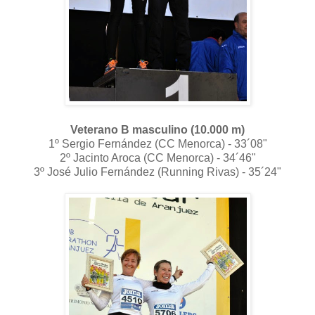
Veterano B masculino (10.000 m)
1º Sergio Fernández (CC Menorca) - 33´08"
2º Jacinto Aroca (CC Menorca) - 34´46"
3º José Julio Fernández (Running Rivas) - 35´24"