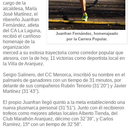
cargo de la
alcaldesa, María
José Martínez, el
ribereño Juanfran
Fernández, atleta
del CA La Laguna,
Juanfran Fernández, homenajeado
recibió el cariñoso
por la Carrera Popular.
homenaje de la
organización
merced a su exitosa trayectoria como corredor popular que
atesora, con la de hoy, 11 victorias como deportista local en
la Villa de Aranjuez.
Sergio Salinero, del CC Menorca, inscribió su nombre en el
palmarés de ganadores con un tiempo de 31 minutos, por
delante de sus compañeros Rubén Tenorio (31´20") y Javier
Martínez (31´43").
El propio Juanfran llegó quinto a la meta estableciendo una
nueva plusmarca personal (31´51"). Junto con él recibieron
trofeos como mejores atletas locales Alberto Tienda, del
Club Marathón Aranjuez, décimo con 32´39", y Carlos
Ramírez, 15º con un tiempo de 32´58".