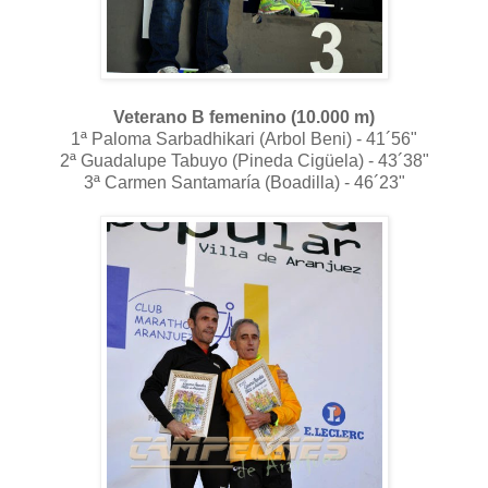
Veterano B femenino (10.000 m)
1ª Paloma Sarbadhikari (Arbol Beni) - 41´56"
2ª Guadalupe Tabuyo (Pineda Cigüela) - 43´38"
3ª Carmen Santamaría (Boadilla) - 46´23"