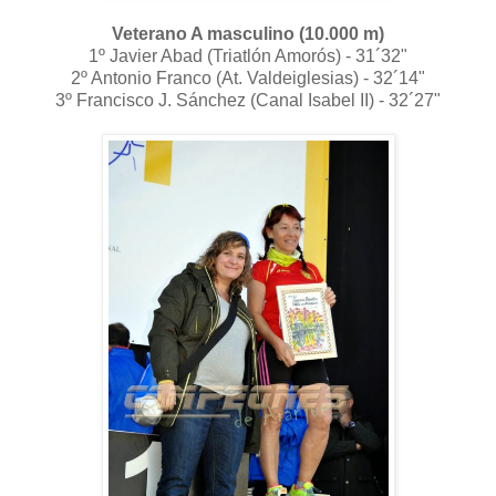
Veterano A masculino (10.000 m)
1º Javier Abad (Triatlón Amorós) - 31´32"
2º Antonio Franco (At. Valdeiglesias) - 32´14"
3º Francisco J. Sánchez (Canal Isabel II) - 32´27"