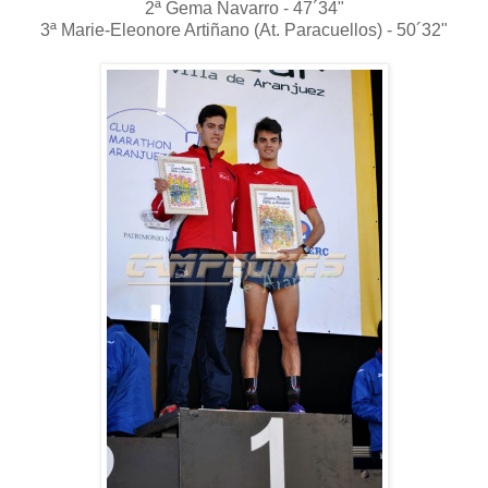
2ª Gema Navarro - 47´34"
3ª Marie-Eleonore Artiñano (At. Paracuellos) - 50´32"