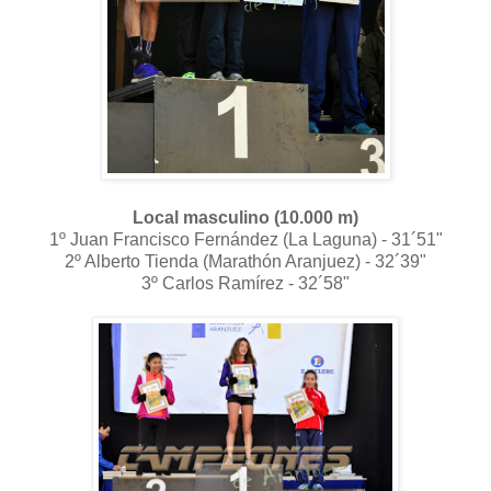
Local masculino (10.000 m)
1º Juan Francisco Fernández (La Laguna) - 31´51"
2º Alberto Tienda (Marathón Aranjuez) - 32´39"
3º Carlos Ramírez - 32´58"