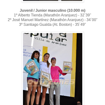
Juvenil / Junior masculino (10.000 m)
1º Alberto Tienda (Marathón Aranjuez) - 32´39"
2º José Manuel Martínez (Marathón Aranjuez) - 34´00"
3º Santiago Gualda (At. Boston) - 35´49"