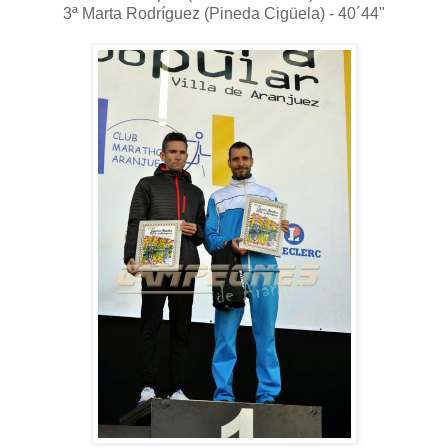
3ª Marta Rodríguez (Pineda Cigüela) - 40´44"