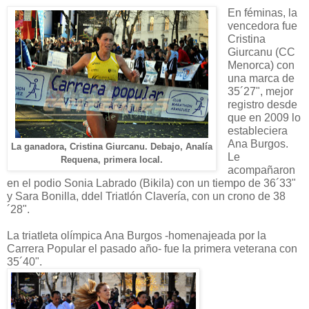
En féminas, la
vencedora fue
Cristina
Giurcanu (CC
Menorca) con
una marca de
35´27", mejor
registro desde
que en 2009 lo
estableciera
Ana Burgos.
La ganadora, Cristina Giurcanu. Debajo, Analía
Le
Requena, primera local.
acompañaron
en el podio Sonia Labrado (Bikila) con un tiempo de 36´33"
y Sara Bonilla, ddel Triatlón Clavería, con un crono de 38
´28".
La triatleta olímpica Ana Burgos -homenajeada por la
Carrera Popular el pasado año- fue la primera veterana con
35´40".