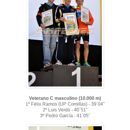
Veterano C masculino (10.000 m)
1º Félix Ramos (UP Comillas) - 39´04"
2º Luis Verdú - 40´51"
3º Pedro García - 41´05"