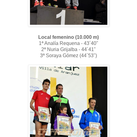
Local femenino (10.000 m)
1ª Analía Requena - 43´40"
2ª Nuria Grijalba - 44´41"
3ª Soraya Gómez (44´53")