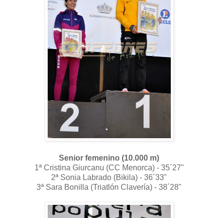
Senior femenino (10.000 m)
1ª Cristina Giurcanu (CC Menorca) - 35´27"
2ª Sonia Labrado (Bikila) - 36´33"
3ª Sara Bonilla (Triatlón Clavería) - 38´28"