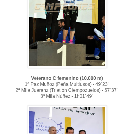
Veterano C femenino (10.000 m)
1ª Paz Muñoz (Peña Multiusos) - 49´23"
2ª Mila Juaranz (Triatlón Ciempozuelos) - 57´37"
3ª Mila Núñez - 1h01´49"