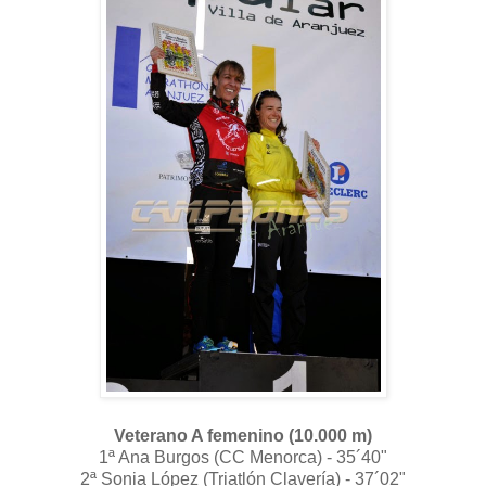
Veterano A femenino (10.000 m)
1ª Ana Burgos (CC Menorca) - 35´40"
2ª Sonia López (Triatlón Clavería) - 37´02"