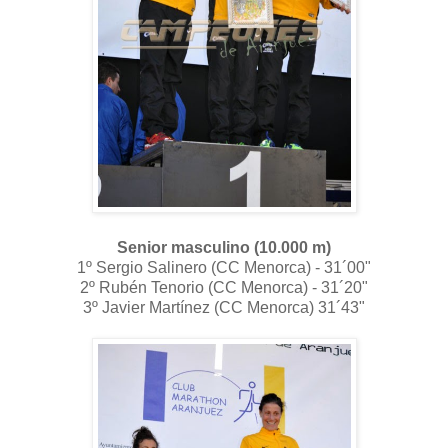
Senior masculino (10.000 m)
1º Sergio Salinero (CC Menorca) - 31´00"
2º Rubén Tenorio (CC Menorca) - 31´20"
3º Javier Martínez (CC Menorca) 31´43"