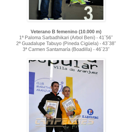
Veterano B femenino (10.000 m)
1ª Paloma Sarbadhikari (Arbol Beni) - 41´56"
2ª Guadalupe Tabuyo (Pineda Cigüela) - 43´38"
3ª Carmen Santamaría (Boadilla) - 46´23"