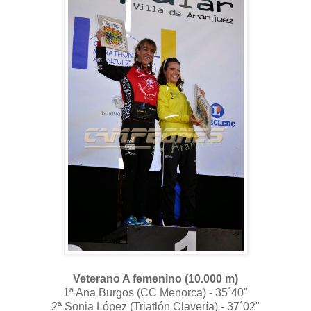
Veterano A femenino (10.000 m)
1ª Ana Burgos (CC Menorca) - 35´40"
2ª Sonia López (Triatlón Clavería) - 37´02"