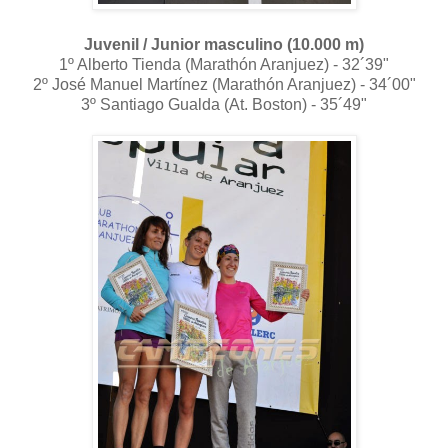
Juvenil / Junior masculino (10.000 m)
1º Alberto Tienda (Marathón Aranjuez) - 32´39"
2º José Manuel Martínez (Marathón Aranjuez) - 34´00"
3º Santiago Gualda (At. Boston) - 35´49"