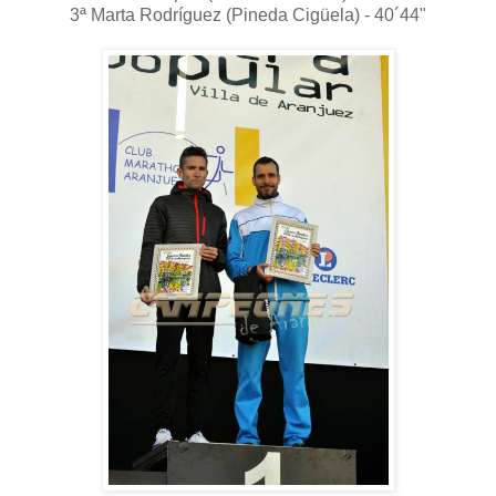
3ª Marta Rodríguez (Pineda Cigüela) - 40´44"