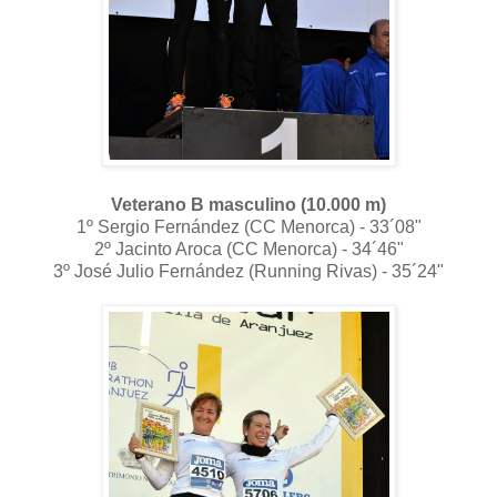
Veterano B masculino (10.000 m)
1º Sergio Fernández (CC Menorca) - 33´08"
2º Jacinto Aroca (CC Menorca) - 34´46"
3º José Julio Fernández (Running Rivas) - 35´24"