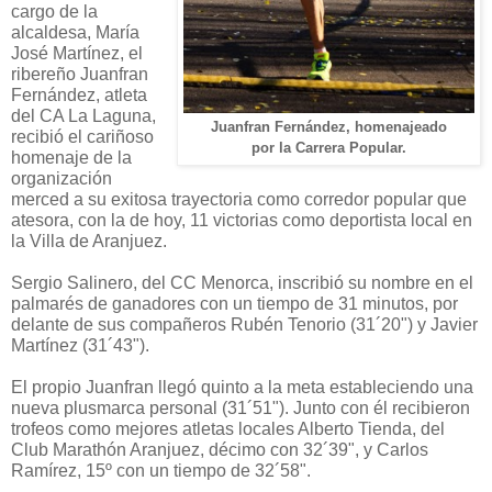
cargo de la
alcaldesa, María
José Martínez, el
ribereño Juanfran
Fernández, atleta
del CA La Laguna,
Juanfran Fernández, homenajeado
recibió el cariñoso
por la Carrera Popular.
homenaje de la
organización
merced a su exitosa trayectoria como corredor popular que
atesora, con la de hoy, 11 victorias como deportista local en
la Villa de Aranjuez.
Sergio Salinero, del CC Menorca, inscribió su nombre en el
palmarés de ganadores con un tiempo de 31 minutos, por
delante de sus compañeros Rubén Tenorio (31´20") y Javier
Martínez (31´43").
El propio Juanfran llegó quinto a la meta estableciendo una
nueva plusmarca personal (31´51"). Junto con él recibieron
trofeos como mejores atletas locales Alberto Tienda, del
Club Marathón Aranjuez, décimo con 32´39", y Carlos
Ramírez, 15º con un tiempo de 32´58".