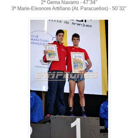
2ª Gema Navarro - 47´34"
3ª Marie-Eleonore Artiñano (At. Paracuellos) - 50´32"