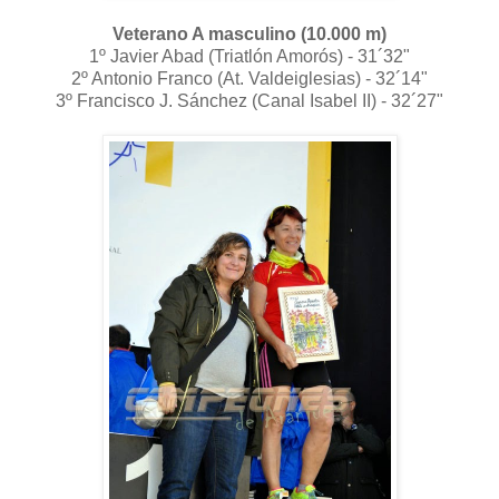
Veterano A masculino (10.000 m)
1º Javier Abad (Triatlón Amorós) - 31´32"
2º Antonio Franco (At. Valdeiglesias) - 32´14"
3º Francisco J. Sánchez (Canal Isabel II) - 32´27"