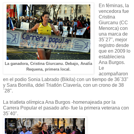
En féminas, la
vencedora fue
Cristina
Giurcanu (CC
Menorca) con
una marca de
35´27", mejor
registro desde
que en 2009 lo
estableciera
Ana Burgos.
La ganadora, Cristina Giurcanu. Debajo, Analía
Le
Requena, primera local.
acompañaron
en el podio Sonia Labrado (Bikila) con un tiempo de 36´33"
y Sara Bonilla, ddel Triatlón Clavería, con un crono de 38
´28".
La triatleta olímpica Ana Burgos -homenajeada por la
Carrera Popular el pasado año- fue la primera veterana con
35´40".