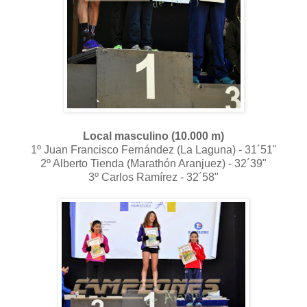
Local masculino (10.000 m)
1º Juan Francisco Fernández (La Laguna) - 31´51"
2º Alberto Tienda (Marathón Aranjuez) - 32´39"
3º Carlos Ramírez - 32´58"