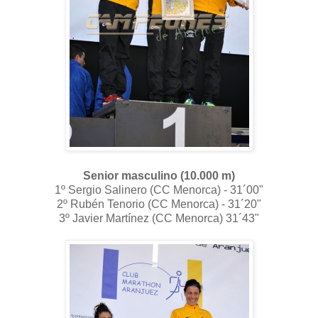
Senior masculino (10.000 m)
1º Sergio Salinero (CC Menorca) - 31´00"
2º Rubén Tenorio (CC Menorca) - 31´20"
3º Javier Martínez (CC Menorca) 31´43"