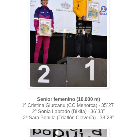
Senior femenino (10.000 m)
1ª Cristina Giurcanu (CC Menorca) - 35´27"
2ª Sonia Labrado (Bikila) - 36´33"
3ª Sara Bonilla (Triatlón Clavería) - 38´28"