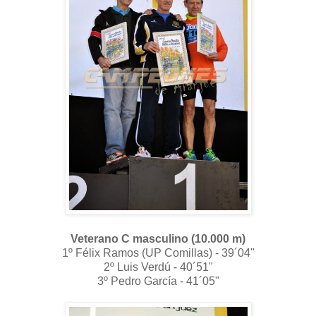
Veterano C masculino (10.000 m)
1º Félix Ramos (UP Comillas) - 39´04"
2º Luis Verdú - 40´51"
3º Pedro García - 41´05"