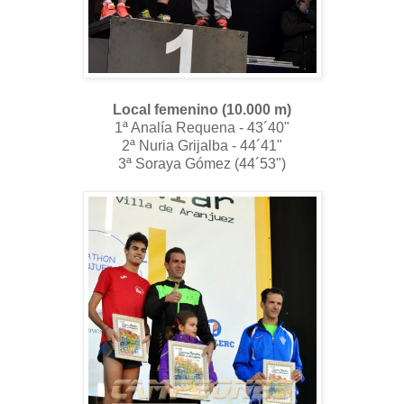
Local femenino (10.000 m)
1ª Analía Requena - 43´40"
2ª Nuria Grijalba - 44´41"
3ª Soraya Gómez (44´53")