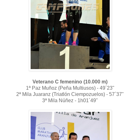
Veterano C femenino (10.000 m)
1ª Paz Muñoz (Peña Multiusos) - 49´23"
2ª Mila Juaranz (Triatlón Ciempozuelos) - 57´37"
3ª Mila Núñez - 1h01´49"