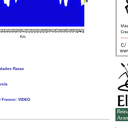
edades Raras
rcía
el Fresno: VIDEO