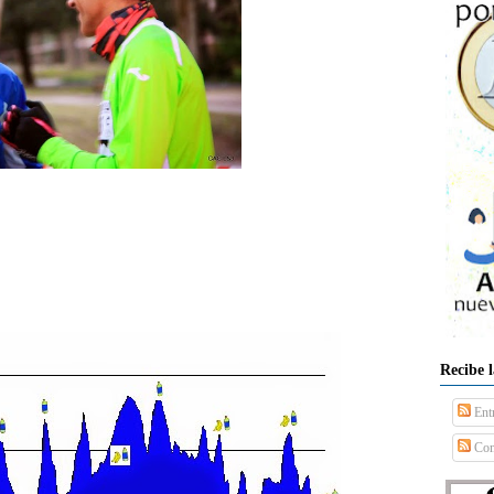
Recibe 
Ent
Com