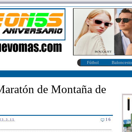
Fútbol
Baloncesto
 Maratón de Montaña de
16
23.3.15