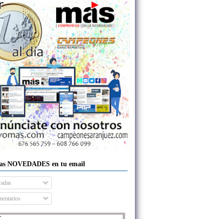
las NOVEDADES en tu email
radas
entarios