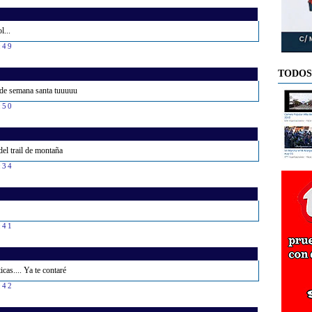
l...
:49
TODOS
r de semana santa tuuuuu
:50
el trail de montaña
:34
:41
cas.... Ya te contaré
:42