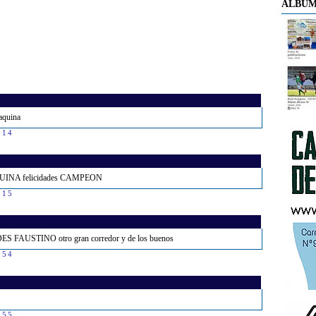
ÁLBUM
aquina
:14
 MAQUINA felicidades CAMPEON
:15
DES FAUSTINO otro gran corredor y de los buenos
:54
:55