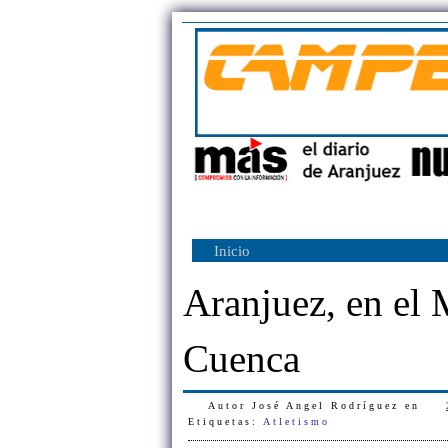
Inicio
Aranjuez, en el
Cuenca
Autor
José Angel Rodríguez
en
Etiquetas:
Atletismo