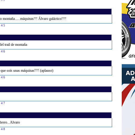
o montaña......máquinas!!! Álvaro galáctico!!!!
:45
el trail de montaña
:46
si que sois unas máquinas!!!! (aplauso)
:46
:47
brero...Alvaro
:48