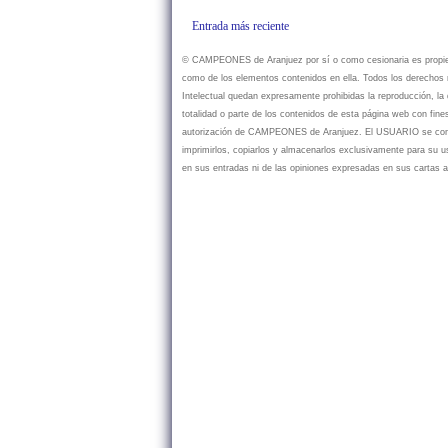
Entrada más reciente
© CAMPEONES de Aranjuez por sí o como cesionaria es propietar
como de los elementos contenidos en ella. Todos los derechos r
Intelectual quedan expresamente prohibidas la reproducción, la d
totalidad o parte de los contenidos de esta página web con fine
autorización de CAMPEONES de Aranjuez. El USUARIO se compr
imprimirlos, copiarlos y almacenarlos exclusivamente para su
en sus entradas ni de las opiniones expresadas en sus cartas a