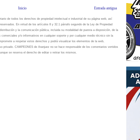
Inicio
Entrada antigua
io de todos los derechos de propiedad intelectual e industrial de su página web, así
eservados. En virtud de los artículos 8 y 32.1 párrafo segundo de la Ley de Propiedad
istribución y la comunicación pública, incluida su modalidad de puesta a disposición, de la
s comerciales y/o informativos en cualquier soporte y por cualquier medio técnico sin la
omete a respetar estos derechos y podrá visualizar los elementos de la web,
 uso privado. CAMPEONES de Aranjuez no se hace responsable de los comentarios vertidos
unque se reserva el derecho de editar o retirar los mismos.