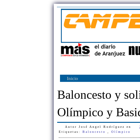
Inicio
Baloncesto y sol
Olímpico y Basi
Autor
José Angel Rodríguez
en
Etiquetas:
Baloncesto
,
Olímpico