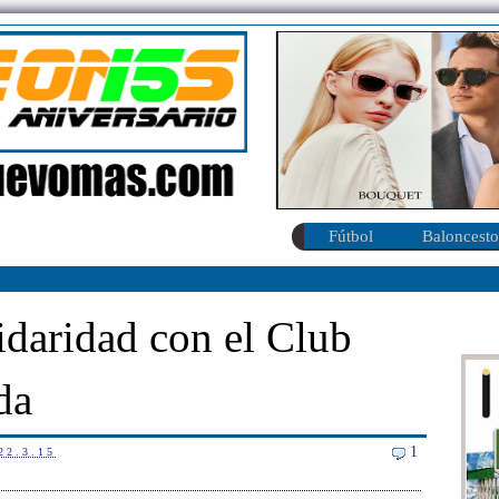
Fútbol
Baloncesto
idaridad con el Club
da
1
22.3.15