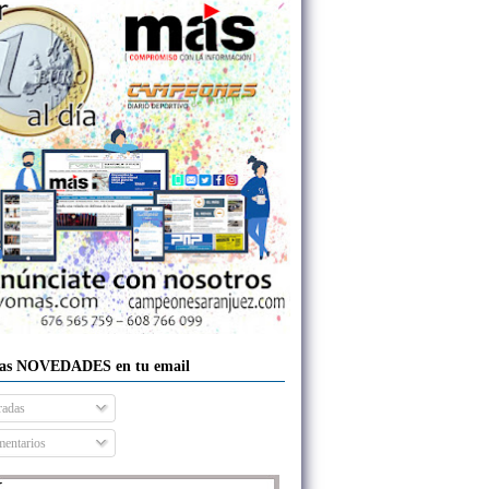
las NOVEDADES en tu email
radas
entarios