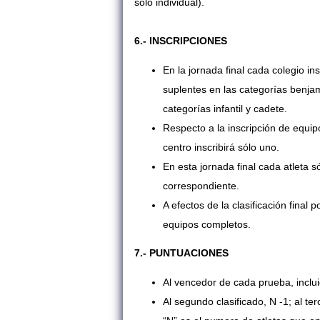
sólo individual).
6.- INSCRIPCIONES
En la jornada final cada colegio in
suplentes en las categorías benjamí
categorías infantil y cadete.
Respecto a la inscripción de equipo
centro inscribirá sólo uno.
En esta jornada final cada atleta s
correspondiente.
A efectos de la clasificación final
equipos completos.
7.- PUNTUACIONES
Al vencedor de cada prueba, inclui
Al segundo clasificado, N -1; al te