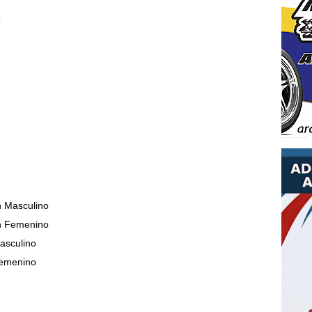
o
sculino
emenino
culino
menino