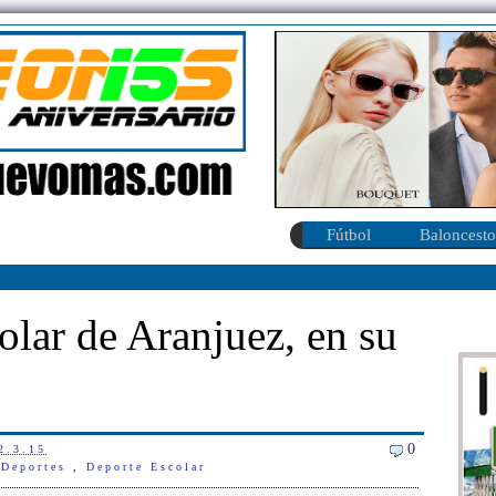
Fútbol
Baloncesto
olar de Aranjuez, en su
0
2.3.15
 Deportes
,
Deporte Escolar