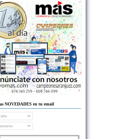
las NOVEDADES en tu email
radas
entarios