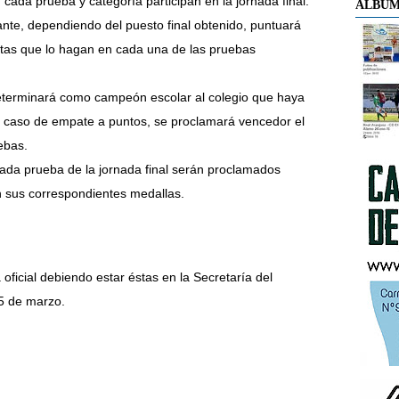
 cada prueba y categoría participan en la jornada final.
ÁLBUM
pante, dependiendo del puesto final obtenido, puntuará
letas que lo hagan en cada una de las pruebas
terminará como campeón escolar al colegio que haya
caso de empate a puntos, se proclamará vencedor el
ebas.
cada prueba de la jornada final serán proclamados
n sus correspondientes medallas.
 oficial debiendo estar éstas en la Secretaría del
 5 de marzo.