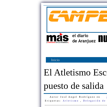
Inicio
El Atletismo Esc
puesto de salida
Autor
José Angel Rodríguez
en
Etiquetas:
Atletismo
,
Delegación de