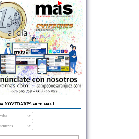
las NOVEDADES en tu email
radas
entarios