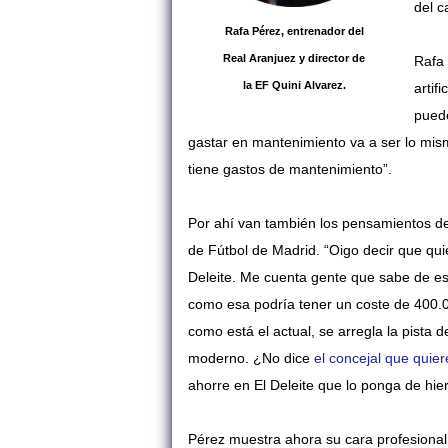
del c
Rafa Pérez, entrenador del
Real Aranjuez y director de
Rafa 
la EF Quini Alvarez.
artif
puede
gastar en mantenimiento va a ser lo mis
tiene gastos de mantenimiento”.
Por ahí van también los pensamientos d
de Fútbol de Madrid. “Oigo decir que quie
Deleite. Me cuenta gente que sabe de e
como esa podría tener un coste de 400.
como está el actual, se arregla la pista 
moderno. ¿No dice
el concejal que quie
ahorre en El Deleite que lo ponga de hierba
Pérez muestra ahora su cara profesional: