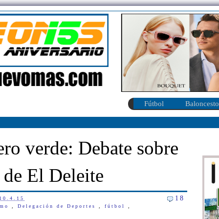
Fútbol
Baloncesto
ero verde: Debate sobre
 de El Deleite
18
10.4.15
smo
,
Delegación de Deportes
,
fútbol
,