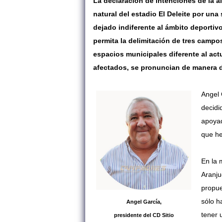
La declaración de intenciones de la a
natural del estadio El Deleite por una 
dejado indiferente al ámbito deportivo
permita la delimitación de tres campo
espacios municipales diferente al actua
afectados, se pronuncian de manera d
Angel 
decidi
apoyad
que h
En la 
Aranju
propue
sólo h
Angel García,
tener 
presidente del CD Sitio