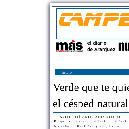
Inicio
Verde que te qui
el césped natural
Autor
José Angel Rodríguez
en
Etiquetas:
Ancora
,
Atlético
,
Atleti
Marathón
,
Real Aranjuez
,
Sitio