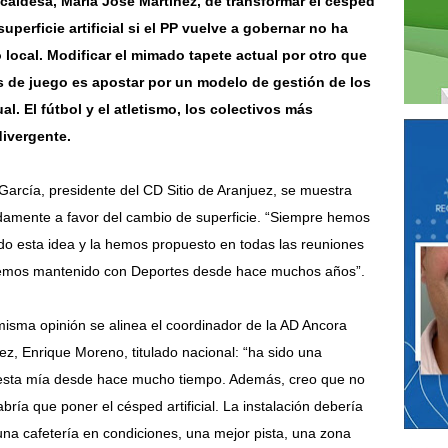
lcaldesa, María José Martínez, de transformar el césped
superficie artificial si el PP vuelve a gobernar no ha
 local. Modificar el mimado tapete actual por otro que
s de juego es apostar por un modelo de gestión de los
l. El fútbol y el atletismo, los colectivos más
ivergente.
García, presidente del CD Sitio de Aranjuez, se muestra
damente a favor del cambio de superficie. “Siempre hemos
o esta idea y la hemos propuesto en todas las reuniones
emos mantenido con Deportes desde hace muchos años”.
misma opinión se alinea el coordinador de la AD Ancora
ez, Enrique Moreno, titulado nacional: “ha sido una
sta mía desde hace mucho tiempo. Además, creo que no
abría que poner el césped artificial. La instalación debería
una cafetería en condiciones, una mejor pista, una zona