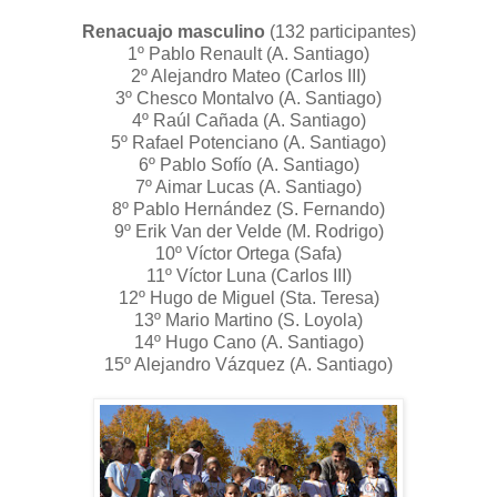
Renacuajo masculino
(132 participantes)
1º Pablo Renault (A. Santiago)
2º Alejandro Mateo (Carlos III)
3º Chesco Montalvo (A. Santiago)
4º Raúl Cañada (A. Santiago)
5º Rafael Potenciano (A. Santiago)
6º Pablo Sofío (A. Santiago)
7º Aimar Lucas (A. Santiago)
8º Pablo Hernández (S. Fernando)
9º Erik Van der Velde (M. Rodrigo)
10º Víctor Ortega (Safa)
11º Víctor Luna (Carlos III)
12º Hugo de Miguel (Sta. Teresa)
13º Mario Martino (S. Loyola)
14º Hugo Cano (A. Santiago)
15º Alejandro Vázquez (A. Santiago)