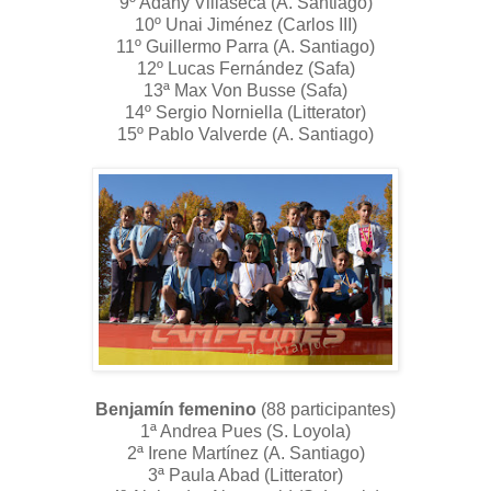
9º Adahy Villaseca (A. Santiago)
10º Unai Jiménez (Carlos III)
11º Guillermo Parra (A. Santiago)
12º Lucas Fernández (Safa)
13ª Max Von Busse (Safa)
14º Sergio Norniella (Litterator)
15º Pablo Valverde (A. Santiago)
Benjamín femenino
(88 participantes)
1ª Andrea Pues (S. Loyola)
2ª Irene Martínez (A. Santiago)
3ª Paula Abad (Litterator)