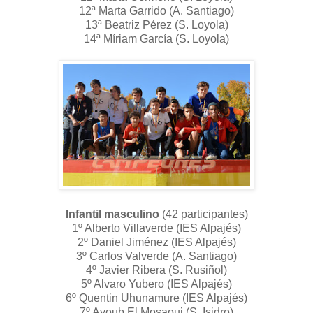
12ª Marta Garrido (A. Santiago)
13ª Beatriz Pérez (S. Loyola)
14ª Míriam García (S. Loyola)
Infantil masculino
(42 participantes)
1º Alberto Villaverde (IES Alpajés)
2º Daniel Jiménez (IES Alpajés)
3º Carlos Valverde (A. Santiago)
4º Javier Ribera (S. Rusiñol)
5º Alvaro Yubero (IES Alpajés)
6º Quentin Uhunamure (IES Alpajés)
7º Ayoub El Mosaoui (S. Isidro)