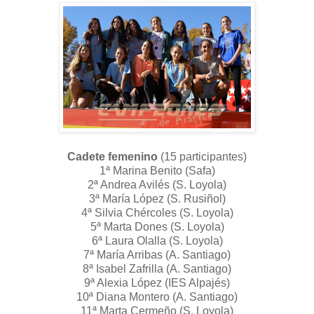
Cadete femenino
(15 participantes)
1ª Marina Benito (Safa)
2ª Andrea Avilés (S. Loyola)
3ª María López (S. Rusiñol)
4ª Silvia Chércoles (S. Loyola)
5ª Marta Dones (S. Loyola)
6ª Laura Olalla (S. Loyola)
7ª María Arribas (A. Santiago)
8ª Isabel Zafrilla (A. Santiago)
9ª Alexia López (IES Alpajés)
10ª Diana Montero (A. Santiago)
11ª Marta Cermeño (S. Loyola)