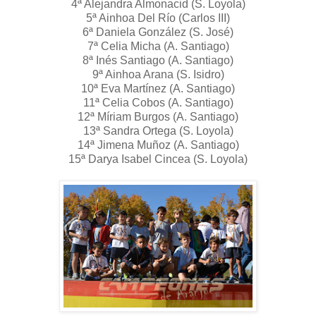
4ª Alejandra Almonacid (S. Loyola)
5ª Ainhoa Del Río (Carlos III)
6ª Daniela González (S. José)
7ª Celia Micha (A. Santiago)
8ª Inés Santiago (A. Santiago)
9ª Ainhoa Arana (S. Isidro)
10ª Eva Martínez (A. Santiago)
11ª Celia Cobos (A. Santiago)
12ª Míriam Burgos (A. Santiago)
13ª Sandra Ortega (S. Loyola)
14ª Jimena Muñoz (A. Santiago)
15ª Darya Isabel Cincea (S. Loyola)