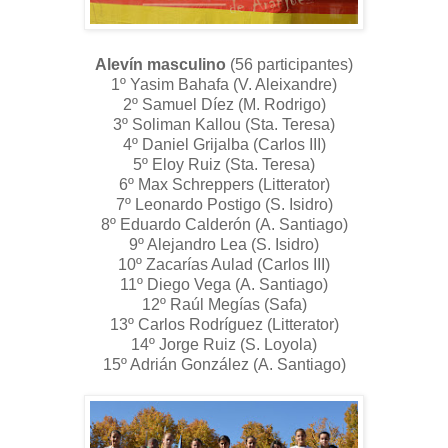
Alevín masculino
(56 participantes)
1º Yasim Bahafa (V. Aleixandre)
2º Samuel Díez (M. Rodrigo)
3º Soliman Kallou (Sta. Teresa)
4º Daniel Grijalba (Carlos III)
5º Eloy Ruiz (Sta. Teresa)
6º Max Schreppers (Litterator)
7º Leonardo Postigo (S. Isidro)
8º Eduardo Calderón (A. Santiago)
9º Alejandro Lea (S. Isidro)
10º Zacarías Aulad (Carlos III)
11º Diego Vega (A. Santiago)
12º Raúl Megías (Safa)
13º Carlos Rodríguez (Litterator)
14º Jorge Ruiz (S. Loyola)
15º Adrián González (A. Santiago)