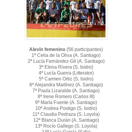
Alevín femenino
(56 participantes)
1ª Celia de la Oliva (A. Santiago)
2ª Lucía Fernández-Gil (A. Santiago)
3ª Elena Rivera (S. Isidro)
4ª Lucía Guerra (Litterator)
5ª Carmen Ortiz (S. Isidro)
6ª Alejandra Martínez (A. Santiago)
7ª Paula Lizaralde (A. Santiago)
8ª Irene Romero (Carlos III)
9ª María Fuente (A. Santiago)
10ª Andrea Postigo (S. Isidro)
11ª Claudia Pedraza (S. Loyola)
12ª Blanca Durán (A. Santiago)
13ª Rocío Gallego (S. Loyola)
14ª Lucía García (Safa)