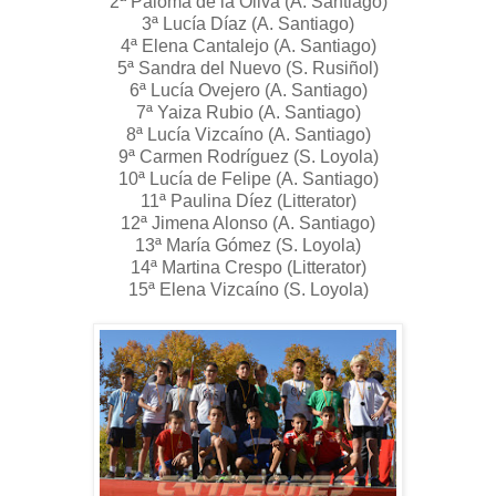
2ª Paloma de la Oliva (A. Santiago)
3ª Lucía Díaz (A. Santiago)
4ª Elena Cantalejo (A. Santiago)
5ª Sandra del Nuevo (S. Rusiñol)
6ª Lucía Ovejero (A. Santiago)
7ª Yaiza Rubio (A. Santiago)
8ª Lucía Vizcaíno (A. Santiago)
9ª Carmen Rodríguez (S. Loyola)
10ª Lucía de Felipe (A. Santiago)
11ª Paulina Díez (Litterator)
12ª Jimena Alonso (A. Santiago)
13ª María Gómez (S. Loyola)
14ª Martina Crespo (Litterator)
15ª Elena Vizcaíno (S. Loyola)