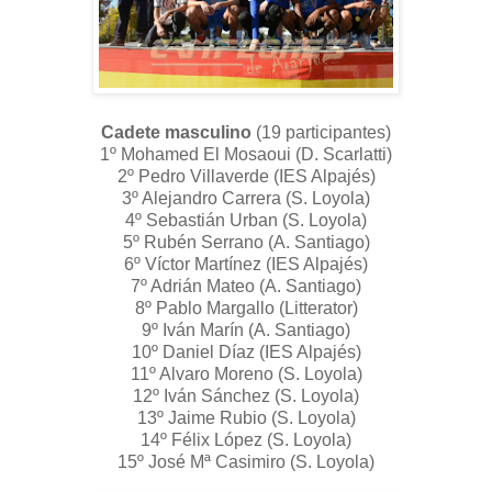
Cadete masculino
(19 participantes)
1º Mohamed El Mosaoui (D. Scarlatti)
2º Pedro Villaverde (IES Alpajés)
3º Alejandro Carrera (S. Loyola)
4º Sebastián Urban (S. Loyola)
5º Rubén Serrano (A. Santiago)
6º Víctor Martínez (IES Alpajés)
7º Adrián Mateo (A. Santiago)
8º Pablo Margallo (Litterator)
9º Iván Marín (A. Santiago)
10º Daniel Díaz (IES Alpajés)
11º Alvaro Moreno (S. Loyola)
12º Iván Sánchez (S. Loyola)
13º Jaime Rubio (S. Loyola)
14º Félix López (S. Loyola)
15º José Mª Casimiro (S. Loyola)