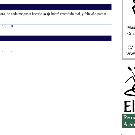
autora, de nada me gusta hacerlo �� habré entendido mal, y feliz año para ti
s 15:50
s 15:51