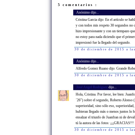
5 comentarios :
Anónimo dijo...
Cristina Garcia dijo: En el artículo se h
y con todos mis respeto 30 segundos no 
hizo impresionante y con un tiempazo que
no estoy para nada diciendo que el primer
impresionó fue la llegado del segundo.
30 de diciembre de 2015 a la
Anónimo dijo...
Alfredo Gomez Ruano dijo: Grande Robe
30 de diciembre de 2015 a la
José Angel Rodríguez
dijo...
Hola, Cristina. Por favor, lee bien: Juan
´26") sobre el segundo, Roberto Alonso 
superioridad, sino sólo eso, superioridad,
hubieran llegado más o menos juntos lo h
ensalzar el triunfo de Juanfran ni de dev
tú la autora de las fotos: ¡¡¡GRACIAS!!! 
30 de diciembre de 2015 a la