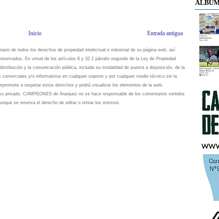
ÁLBUM
Inicio
Entrada antigua
io de todos los derechos de propiedad intelectual e industrial de su página web, así
eservados. En virtud de los artículos 8 y 32.1 párrafo segundo de la Ley de Propiedad
istribución y la comunicación pública, incluida su modalidad de puesta a disposición, de la
s comerciales y/o informativos en cualquier soporte y por cualquier medio técnico sin la
omete a respetar estos derechos y podrá visualizar los elementos de la web,
 uso privado. CAMPEONES de Aranjuez no se hace responsable de los comentarios vertidos
unque se reserva el derecho de editar o retirar los mismos.