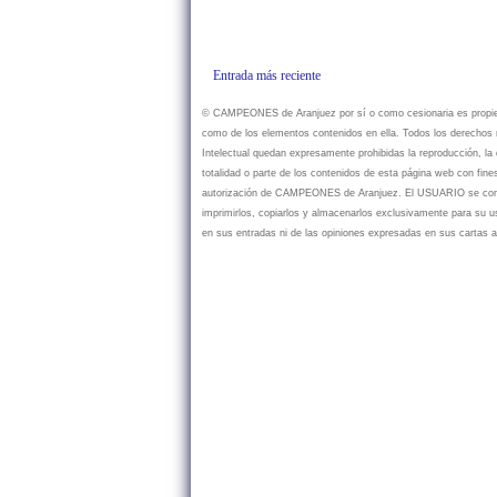
Entrada más reciente
© CAMPEONES de Aranjuez por sí o como cesionaria es propietar
como de los elementos contenidos en ella. Todos los derechos r
Intelectual quedan expresamente prohibidas la reproducción, la d
totalidad o parte de los contenidos de esta página web con fine
autorización de CAMPEONES de Aranjuez. El USUARIO se compr
imprimirlos, copiarlos y almacenarlos exclusivamente para su
en sus entradas ni de las opiniones expresadas en sus cartas a