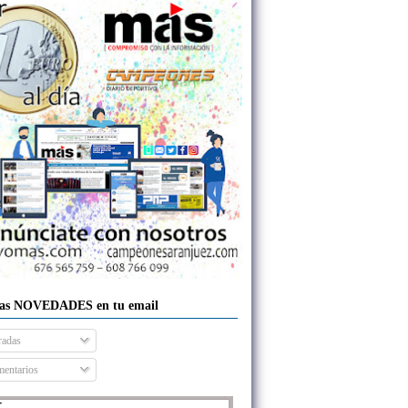
las NOVEDADES en tu email
radas
entarios