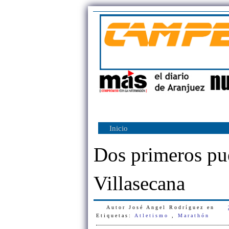
Inicio
Dos primeros pue
Villasecana
Autor
José Angel Rodríguez
en
Etiquetas:
Atletismo
,
Marathón