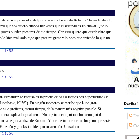
abla de gran superioridad del primero con el segundo Roberto Alonso Redondo,
creo que sea mucho cuando hablamos que el segundo es un chaval. Que lo
 pocos pueden presumir de ese tiempo. Con esto quiero que quede claro que
o lo hizo mal, solo digo que para mi gusto y lo poco que entiendo lo que me
s 11:55
rto
s 11:55
fran Fernández se impuso en la prueba de 6.000 metros con superioridad (19
(Liberbank, 19´56"). En ningún momento se escribe que hubo gran
Recibe 
 o si lo prefieres, menor tiempo, de la manera más objetiva posible. Si
ubiera explicado igualmente. No hay intención, ni mucho menos, ni de
Ent
aluar la segunda plaza de Roberto. Y por cierto, porque me imagino que serás
Com
Feliz año y gracias también por tu atención. Un saludo.
s 11:56