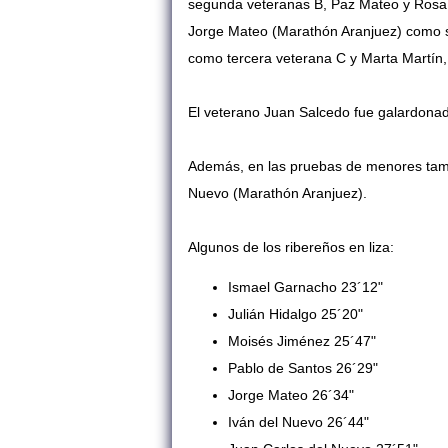
segunda veteranas B, Paz Mateo y Rosa
Jorge Mateo (Marathón Aranjuez) como s
como tercera veterana C y Marta Martín
El veterano Juan Salcedo fue galardona
Además, en las pruebas de menores tambi
Nuevo (Marathón Aranjuez).
Algunos de los ribereños en liza:
Ismael Garnacho 23´12"
Julián Hidalgo 25´20"
Moisés Jiménez 25´47"
Pablo de Santos 26´29"
Jorge Mateo 26´34"
Iván del Nuevo 26´44"