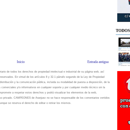
TODOS
Inicio
Entrada antigua
io de todos los derechos de propiedad intelectual e industrial de su página web, así
eservados. En virtud de los artículos 8 y 32.1 párrafo segundo de la Ley de Propiedad
istribución y la comunicación pública, incluida su modalidad de puesta a disposición, de la
s comerciales y/o informativos en cualquier soporte y por cualquier medio técnico sin la
omete a respetar estos derechos y podrá visualizar los elementos de la web,
 uso privado. CAMPEONES de Aranjuez no se hace responsable de los comentarios vertidos
unque se reserva el derecho de editar o retirar los mismos.