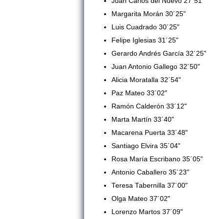
Juan Carlos del Nuevo 27´51"
Margarita Morán 30´25"
Luis Cuadrado 30´25"
Felipe Iglesias 31´25"
Gerardo Andrés García 32´25"
Juan Antonio Gallego 32´50"
Alicia Moratalla 32´54"
Paz Mateo 33´02"
Ramón Calderón 33´12"
Marta Martín 33´40"
Macarena Puerta 33´48"
Santiago Elvira 35´04"
Rosa María Escribano 35´05"
Antonio Caballero 35´23"
Teresa Tabernilla 37´00"
Olga Mateo 37´02"
Lorenzo Martos 37´09"