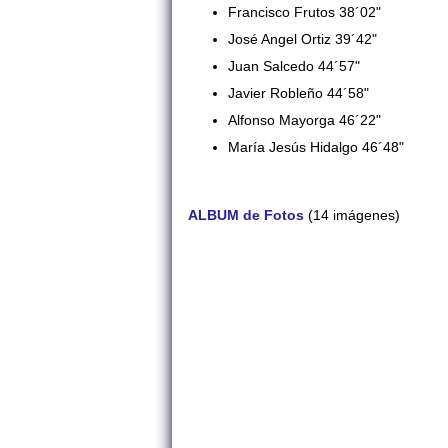
Francisco Frutos 38´02"
José Angel Ortiz 39´42"
Juan Salcedo 44´57"
Javier Robleño 44´58"
Alfonso Mayorga 46´22"
María Jesús Hidalgo 46´48"
ALBUM de Fotos
(14 imágenes)