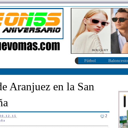
Fútbol
Baloncesto
e Aranjuez en la San
ña
2
30.12.15
aña