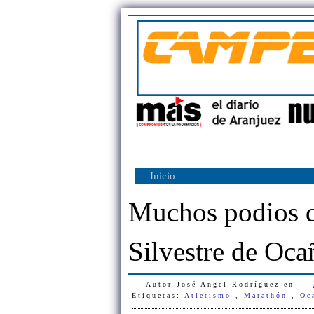
Inicio
Muchos podios d
Silvestre de Oca
Autor
José Angel Rodríguez
en
Etiquetas:
Atletismo
,
Marathón
,
Oc