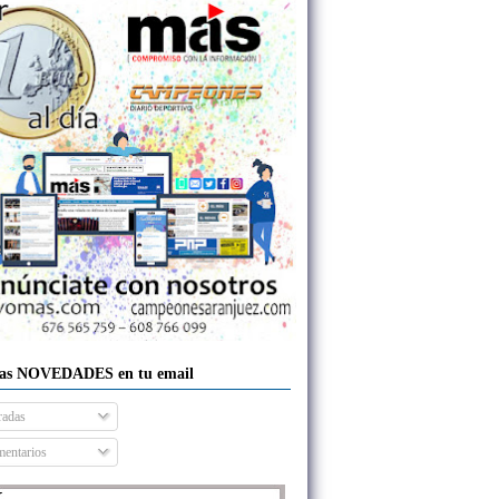
las NOVEDADES en tu email
radas
entarios