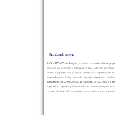
Entrada más reciente
© CAMPEONES de Aranjuez por sí o como cesionaria es propietar
como de los elementos contenidos en ella. Todos los derechos r
Intelectual quedan expresamente prohibidas la reproducción, la d
totalidad o parte de los contenidos de esta página web con fine
autorización de CAMPEONES de Aranjuez. El USUARIO se compr
imprimirlos, copiarlos y almacenarlos exclusivamente para su
en sus entradas ni de las opiniones expresadas en sus cartas a