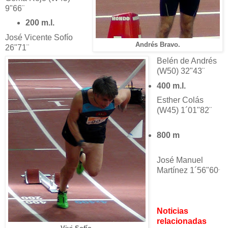
9"66¨
200 m.l.
José Vicente Sofío
Andrés Bravo.
26"71¨
Belén de Andrés
(W50) 32"43¨
400 m.l.
Esther Colás
(W45) 1´01"82¨
800 m
José Manuel
Martínez 1´56"60
¨
Noticias
relacionadas