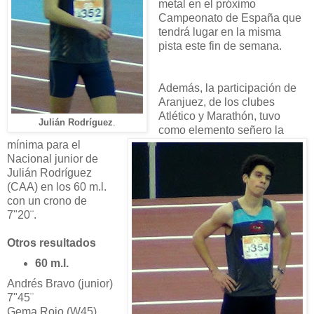
metal en el próximo
Campeonato de España que
tendrá lugar en la misma
pista este fin de semana.
Además, la participación de
Aranjuez, de los clubes
Atlético y Marathón, tuvo
Julián Rodríguez
.
como elemento señero la
mínima para el
Nacional junior de
Julián Rodríguez
(CAA) en los 60 m.l.
con un crono de
7"20¨.
Otros resultados
60 m.l.
Andrés Bravo (junior)
7"45¨
Gema Rojo (W45)