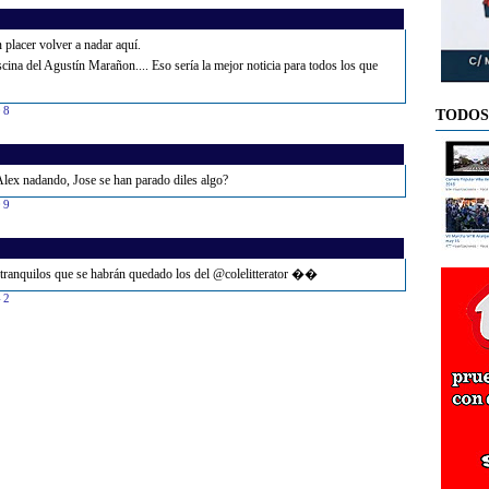
 placer volver a nadar aquí.
scina del Agustín Marañon.... Eso sería la mejor noticia para todos los que
08
TODOS
lex nadando, Jose se han parado diles algo?
09
 tranquilos que se habrán quedado los del @colelitterator ��
42