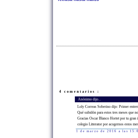
4 comentarios :
Anónimo dijo...
Loly Correas Soberino dijo: Primer entren
Qué subidón para estos tres meses que n
Gracias Oscar Blanco Hortet por tu gran in
colegio Litterator por acogernos estos mes
1 de marzo de 2016 a las 15: