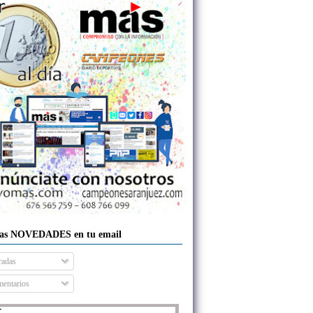
las NOVEDADES en tu email
radas
entarios