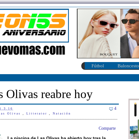
Fútbol
Baloncesto
s Olivas reabre hoy
4
1.3.16
Las Olivas
,
Litterator
,
Natación
Comparte
La piscina de Las Olivas ha abierto hoy tras la