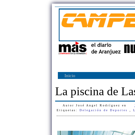
Inicio
La piscina de La
Autor
José Angel Rodríguez
en
Etiquetas:
Delegación de Deportes
,