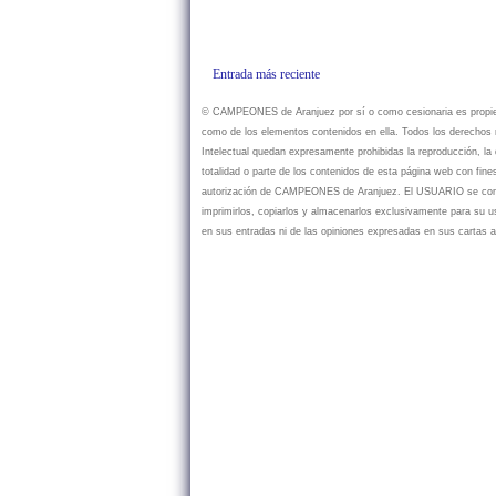
Entrada más reciente
© CAMPEONES de Aranjuez por sí o como cesionaria es propietar
como de los elementos contenidos en ella. Todos los derechos r
Intelectual quedan expresamente prohibidas la reproducción, la d
totalidad o parte de los contenidos de esta página web con fine
autorización de CAMPEONES de Aranjuez. El USUARIO se compr
imprimirlos, copiarlos y almacenarlos exclusivamente para su
en sus entradas ni de las opiniones expresadas en sus cartas a