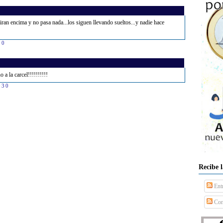
iran encima y no pasa nada...los siguen llevando sueltos...y nadie hace
30
 a la carcel!!!!!!!!!!
:30
Recibe 
Ent
Com