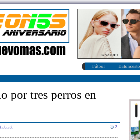
Fútbol
Baloncesto
do por tres perros en
2
9.3.16