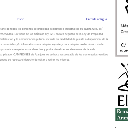
Inicio
Entrada antigua
io de todos los derechos de propiedad intelectual e industrial de su página web, así
eservados. En virtud de los artículos 8 y 32.1 párrafo segundo de la Ley de Propiedad
istribución y la comunicación pública, incluida su modalidad de puesta a disposición, de la
s comerciales y/o informativos en cualquier soporte y por cualquier medio técnico sin la
omete a respetar estos derechos y podrá visualizar los elementos de la web,
 uso privado. CAMPEONES de Aranjuez no se hace responsable de los comentarios vertidos
unque se reserva el derecho de editar o retirar los mismos.