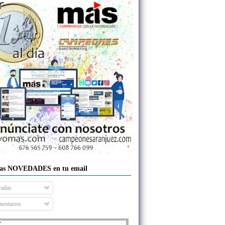
las NOVEDADES en tu email
radas
entarios