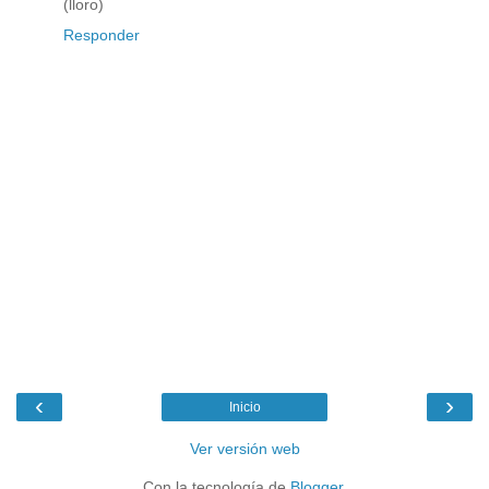
(lloro)
Responder
‹
›
Inicio
Ver versión web
Con la tecnología de
Blogger
.