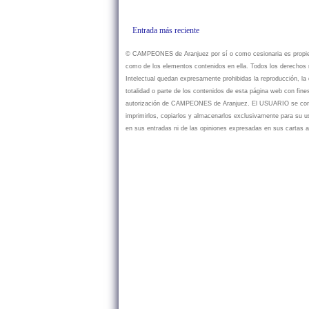
Entrada más reciente
© CAMPEONES de Aranjuez por sí o como cesionaria es propietar
como de los elementos contenidos en ella. Todos los derechos r
Intelectual quedan expresamente prohibidas la reproducción, la d
totalidad o parte de los contenidos de esta página web con fine
autorización de CAMPEONES de Aranjuez. El USUARIO se compr
imprimirlos, copiarlos y almacenarlos exclusivamente para su
en sus entradas ni de las opiniones expresadas en sus cartas a