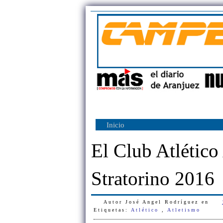
Inicio
El Club Atlético
Stratorino 2016
Autor
José Angel Rodríguez
en
Etiquetas:
Atlético
,
Atletismo