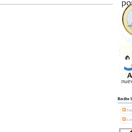
Recibe 
Ent
Com