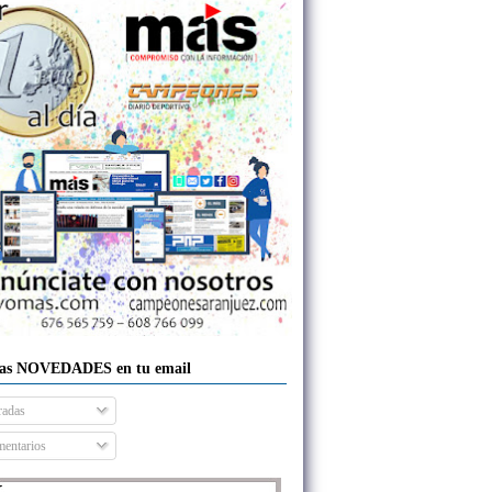
las NOVEDADES en tu email
radas
entarios