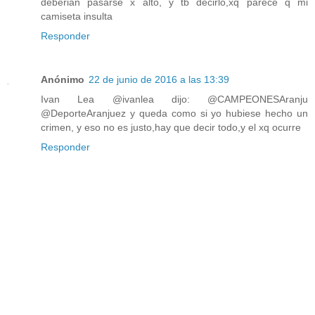
deberian pasarse x alto, y tb decirlo,xq parece q mi
camiseta insulta
Responder
Anónimo
22 de junio de 2016 a las 13:39
Ivan Lea ‏@ivanlea dijo: @CAMPEONESAranju
@DeporteAranjuez y queda como si yo hubiese hecho un
crimen, y eso no es justo,hay que decir todo,y el xq ocurre
Responder