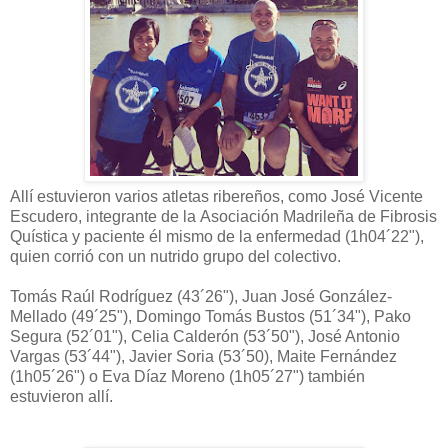
Allí estuvieron varios atletas ribereños, como José Vicente
Escudero, integrante de la
Asociación Madrileña de Fibrosis
Quística y paciente él mismo de la enfermedad (1h04´22"),
quien corrió con un nutrido grupo del colectivo.
Tomás Raúl Rodríguez (43´26"), Juan José González-
Mellado (49´25"), Domingo Tomás Bustos (51´34"),
Pako
Segura (52´01"),
Celia Calderón (53´50"), José Antonio
Vargas (53´44"), Javier Soria (53´50), Maite Fernández
(1h05´26") o Eva Díaz Moreno (1h05´27") también
estuvieron allí.