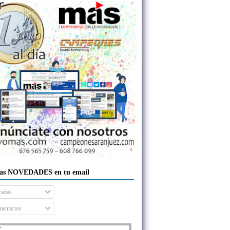
las NOVEDADES en tu email
radas
entarios