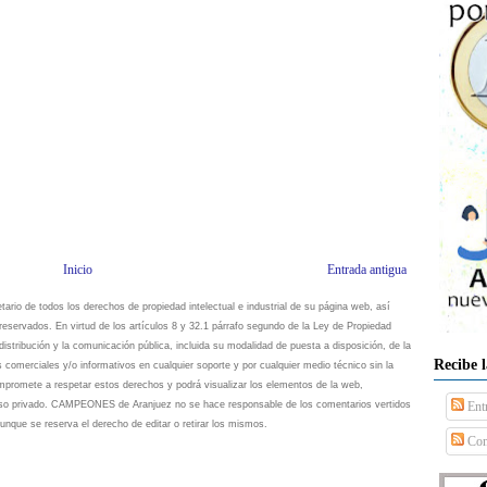
Inicio
Entrada antigua
io de todos los derechos de propiedad intelectual e industrial de su página web, así
eservados. En virtud de los artículos 8 y 32.1 párrafo segundo de la Ley de Propiedad
istribución y la comunicación pública, incluida su modalidad de puesta a disposición, de la
Recibe 
s comerciales y/o informativos en cualquier soporte y por cualquier medio técnico sin la
omete a respetar estos derechos y podrá visualizar los elementos de la web,
 uso privado. CAMPEONES de Aranjuez no se hace responsable de los comentarios vertidos
Ent
unque se reserva el derecho de editar o retirar los mismos.
Com