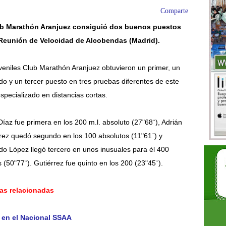
Comparte
ub Marathón Aranjuez consiguió dos buenos puestos
 Reunión de Velocidad de Alcobendas (Madrid).
veniles Club Marathón Aranjuez obtuvieron un primer, un
o y un tercer puesto en tres pruebas diferentes de este
especializado en distancias cortas.
 Díaz fue primera en los 200 m.l. absoluto (27"68¨), Adrián
rez quedó segundo en los 100 absolutos (11"61¨) y
do López llegó tercero en unos inusuales para él 400
 (50"77¨). Gutiérrez fue quinto en los 200 (23"45¨).
ias relacionadas
z en el Nacional SSAA