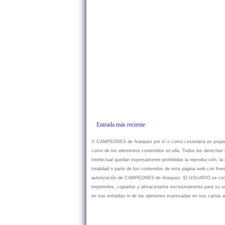
Entrada más reciente
© CAMPEONES de Aranjuez por sí o como cesionaria es propietar
como de los elementos contenidos en ella. Todos los derechos r
Intelectual quedan expresamente prohibidas la reproducción, la d
totalidad o parte de los contenidos de esta página web con fine
autorización de CAMPEONES de Aranjuez. El USUARIO se compr
imprimirlos, copiarlos y almacenarlos exclusivamente para su
en sus entradas ni de las opiniones expresadas en sus cartas a