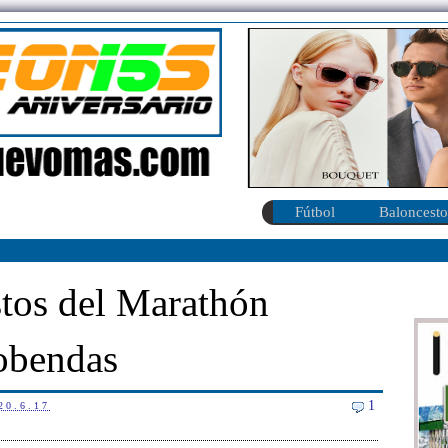
Fútbol
Baloncesto
tos del Marathón
obendas
1
20.6.17