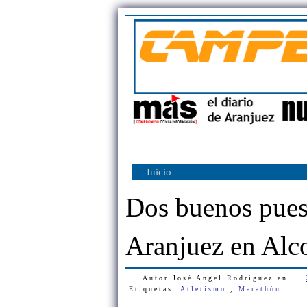
Inicio
Dos buenos pues
Aranjuez en Alc
Autor
José Angel Rodríguez
en
Etiquetas:
Atletismo
,
Marathón