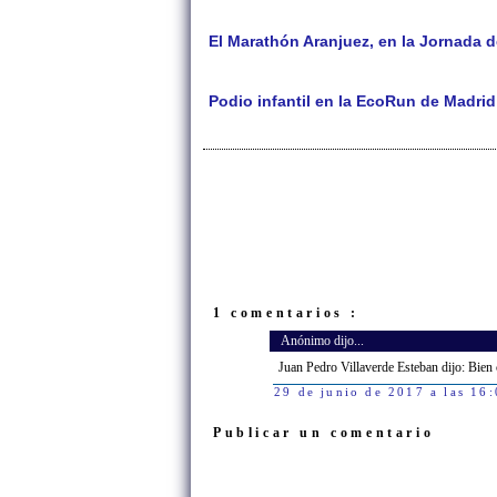
El Marathón Aranjuez, en la Jornada 
Podio infantil en la EcoRun de Madrid
1 comentarios :
Anónimo dijo...
Juan Pedro Villaverde Esteban dijo: Bien
29 de junio de 2017 a las 16
Publicar un comentario