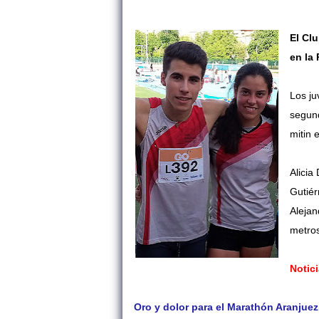
El Cl
en la
Los ju
segund
mitin 
Alicia
Gutiér
Alejan
metros
Notic
Oro y dolor para el Marathón Aranjue