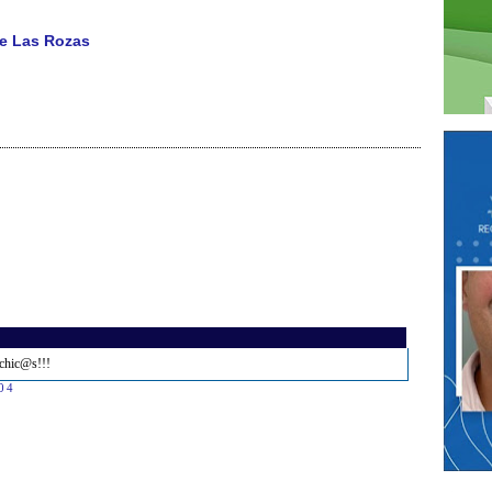
de Las Rozas
 chic@s!!!
:04