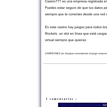
Casino777 es una empresa registrada en
Puedes estar seguro de que tus datos p
siempre que te conectes desde una red 
En este casino hay juegos para todos lo
Rockets
, un slot en línea que está carg
virtual siempre que quieras.
CAMPEONES de Aranjuez recomienda el juego respons
1 comentarios :
casino online argentina mercadopago
dijo