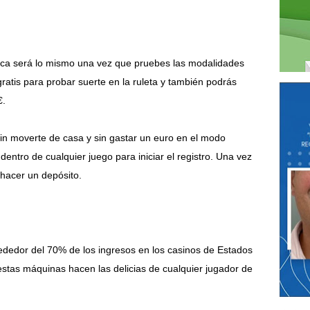
a será lo mismo una vez que pruebes las modalidades
ratis para probar suerte en la ruleta y también podrás
€.
sin moverte de casa y sin gastar un euro en el modo
entro de cualquier juego para iniciar el registro. Una vez
hacer un depósito.
ededor del 70% de los ingresos en los casinos de Estados
stas máquinas hacen las delicias de cualquier jugador de