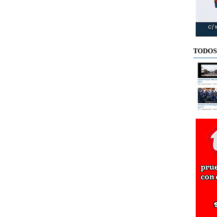
TODOS