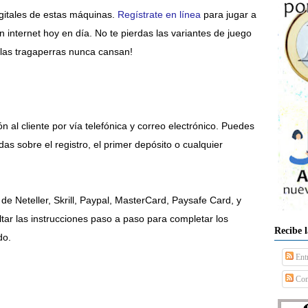
gitales de estas máquinas.
Regístrate en línea
para jugar a
 internet hoy en día. No te pierdas las variantes de juego
 las tragaperras nunca cansan!
 al cliente por vía telefónica y correo electrónico. Puedes
as sobre el registro, el primer depósito o cualquier
e Neteller, Skrill, Paypal, MasterCard, Paysafe Card, y
tar las instrucciones paso a paso para completar los
Recibe 
do.
Ent
Com