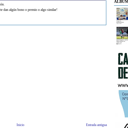
ÁLBUM
ión.
 te dan algún bono o premio o algo similar!
Inicio
Entrada antigua