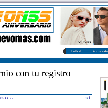
Fútbol
Baloncesto
io con tu registro
1
28.12.17