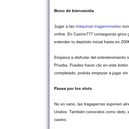
Bono de bienvenida
Jugar a las
máquinas tragamonedas
nunc
online. En Casino777 conseguirás giros g
extender tu depósito inicial hasta en 200
Empieza a disfrutar del entretenimiento 
Prueba. Puedes hacer clic en este botón d
completado, podrás empezar a jugar sin 
Pasea por los slots
No en vano, las tragaperras suponen alr
Unidos. También conocidos como slots, e
casino.