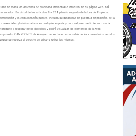
io de todos los derechos de propiedad intelectual e industrial de su página web, así
eservados. En virtud de los artículos 8 y 32.1 párrafo segundo de la Ley de Propiedad
istribución y la comunicación pública, incluida su modalidad de puesta a disposición, de la
s comerciales y/o informativos en cualquier soporte y por cualquier medio técnico sin la
omete a respetar estos derechos y podrá visualizar los elementos de la web,
 uso privado. CAMPEONES de Aranjuez no se hace responsable de los comentarios vertidos
unque se reserva el derecho de editar o retirar los mismos.