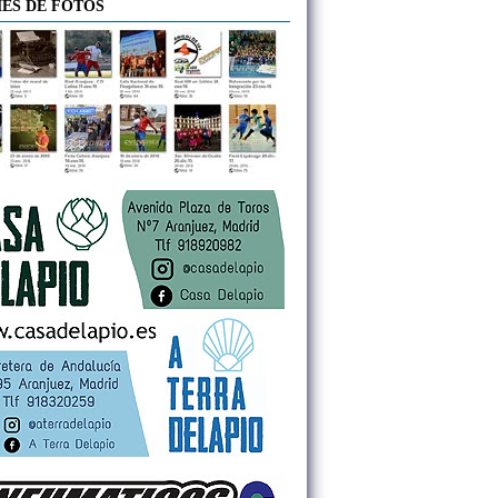
ES DE FOTOS