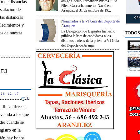
amigo Cecilio Fernández Bustos Julio
to de distancias
Nieto García ha muerto. Nació en
stalación de
Aranjuez el 31 de octubre de 19...
tas distancias
Nominados a la VI Gala del Deporte de
blecimientos y
Aranjuez
La Delegación de Deportes ha hecho
TODOS
os de nuestra
pública la lista de candidatos a los
distintos trofeos de la próxima VI Gala
del Deporte de Aranju...
 tu
28.12.17
1
n línea ofrecen
venida a los que
der cuando se
gistro en la
ién hay bonos