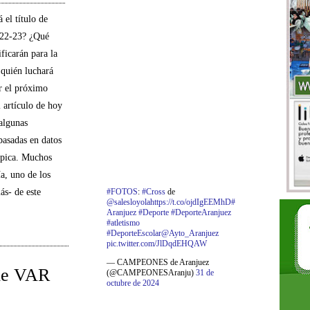
 el título de
022-23? ¿Qué
ificarán para la
quién luchará
r el próximo
 artículo de hoy
algunas
basadas en datos
épica. Muchos
ía, uno de los
#FOTOS
:
#Cross
de
ás- de este
@salesloyola
https://t.co/ojdIgEEMhD
#
Aranjuez
#Deporte
#DeporteAranjuez
#atletismo
#DeporteEscolar
@Ayto_Aranjuez
pic.twitter.com/JlDqdEHQAW
— CAMPEONES de Aranjuez
 de VAR
(@CAMPEONESAranju)
31 de
octubre de 2024