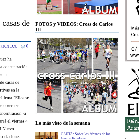
 casas de
FOTOS y VIDEOS: Cross de Carlos
III
0
28.9.19
uez ha
a concentración
r la
 de casas de
rtivas en la
el lema "Ellos se
se obrera se
concentración -a
rrá el viernes 4
Lo más visto de la semana
el Nuevo
CARTA: Sobre los árbitros de los
sociaciones
Juegos Escolares