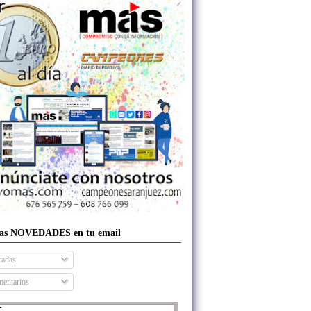
las NOVEDADES en tu email
radas
entarios