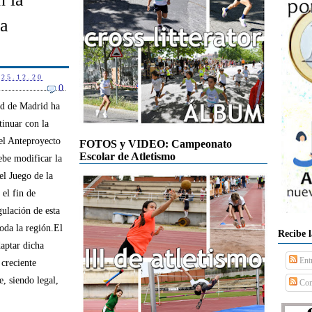
la
25.12.20
0
d de Madrid ha
inuar con la
el Anteproyecto
FOTOS y VIDEO: Campeonato
Escolar de Atletismo
ebe modificar la
l Juego de la
 el fin de
gulación de esta
toda la región.El
Recibe 
aptar dicha
Ent
 creciente
, siendo legal,
Com