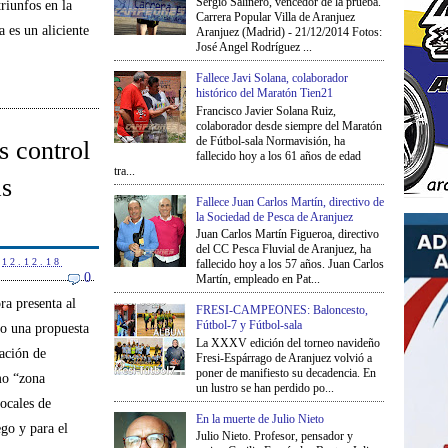
Sergio Salinero, vencedor de la prueba.
triunfos en la
Carrera Popular Villa de Aranjuez
 es un aliciente
Aranjuez (Madrid) - 21/12/2014 Fotos:
José Angel Rodríguez ...
Fallece Javi Solana, colaborador
histórico del Maratón Tien21
Francisco Javier Solana Ruiz,
colaborador desde siempre del Maratón
de Fútbol-sala Normavisión, ha
 control
fallecido hoy a los 61 años de edad
tra...
as
Fallece Juan Carlos Martín, directivo de
la Sociedad de Pesca de Aranjuez
Juan Carlos Martín Figueroa, directivo
del CC Pesca Fluvial de Aranjuez, ha
12.12.18
fallecido hoy a los 57 años. Juan Carlos
0
Martín, empleado en Pat...
a presenta al
FRESI-CAMPEONES: Baloncesto,
Fútbol-7 y Fútbol-sala
o una propuesta
La XXXV edición del torneo navideño
ración de
Fresi-Espárrago de Aranjuez volvió a
poner de manifiesto su decadencia. En
mo “zona
un lustro se han perdido po...
locales de
En la muerte de Julio Nieto
ego y para el
Julio Nieto. Profesor, pensador y