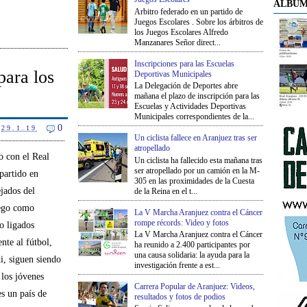
ÁLBUM
Arbitro federado en un partido de
Juegos Escolares . Sobre los árbitros de
los Juegos Escolares Alfredo
Manzanares Señor direct...
Inscripciones para las Escuelas
para los
Deportivas Municipales
La Delegación de Deportes abre
mañana el plazo de inscripción para las
Escuelas y Actividades Deportivas
Municipales correspondientes de la...
0
29.1.19
Un ciclista fallece en Aranjuez tras ser
atropellado
lo con el Real
Un ciclista ha fallecido esta mañana tras
ser atropellado por un camión en la M-
partido en
305 en las proximidades de la Cuesta
jados del
de la Reina en el t...
uego como
La V Marcha Aranjuez contra el Cáncer
rompe récords: Video y fotos
o ligados
La V Marcha Aranjuez contra el Cáncer
nte al fútbol,
ha reunido a 2.400 participantes por
una causa solidaria: la ayuda para la
ki, siguen siendo
investigación frente a est...
los jóvenes
Carrera Popular de Aranjuez: Videos,
s un país de
resultados y fotos de podios