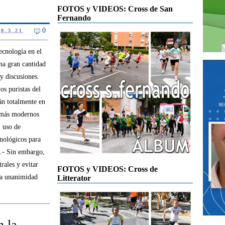
FOTOS y VIDEOS: Cross de San
Fernando
0
8.3.21
tecnología en el
una gran cantidad
y discusiones.
os puristas del
án totalmente en
s más modernos
 uso de
nológicos para
z.- Sin embargo,
rales y evitar
FOTOS y VIDEOS: Cross de
 la unanimidad
Litterator
 la