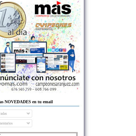
las NOVEDADES en tu email
radas
entarios