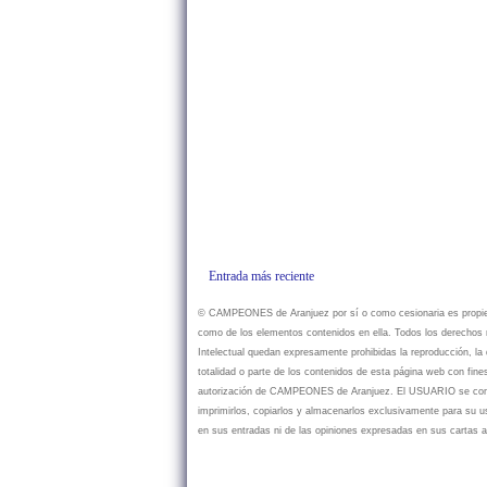
Entrada más reciente
© CAMPEONES de Aranjuez por sí o como cesionaria es propietar
como de los elementos contenidos en ella. Todos los derechos r
Intelectual quedan expresamente prohibidas la reproducción, la d
totalidad o parte de los contenidos de esta página web con fine
autorización de CAMPEONES de Aranjuez. El USUARIO se compr
imprimirlos, copiarlos y almacenarlos exclusivamente para su
en sus entradas ni de las opiniones expresadas en sus cartas a