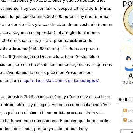
de inversiones y de actuaciones y que se traslade a los
ocimiento. Hay que cambiar el césped artificial de
El Pinar
,
ación, lo que cuesta unos 300.000 euros. Hay que reformar
do de dos de ellas y la construcción de un vestuario (con un
a cosa según su complejidad), el arreglo de al menos
18.000 euros cada una), de la
piscina cubierta
del
a de atletismo
(450.000 euros)... Todo no se puede
 EDUSI (
Estrategia de Desarrollo Urbano Sostenible e
iones pero sí a través de los fondos regionales, lo que nos
ente al Ayuntamiento en los próximos Presupuestos
ciones
para
mejorar las instalaciones
en los
colegios
".
Presupuestos 2018 se indica cómo y dónde se va invertir en
Recibe 
centros públicos y colegios. Aspectos como la iluminación o
Ent
 la pista de atletismo tiene partida presupuestaria y la
se ha hecho hace una semana. Está bien que lo recuerden
Com
 a descubrir nada, porque ya están debatidas y