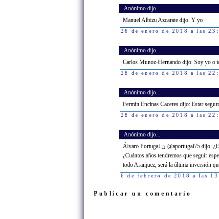
Anónimo dijo...
Manuel Albizu Azcarate dijo: Y yo
26 de enero de 2018 a las 23
Anónimo dijo...
Carlos Munoz-Hernando dijo: Soy yo o to
28 de enero de 2018 a las 22
Anónimo dijo...
Fermin Encinas Caceres dijo: Estar seguro
28 de enero de 2018 a las 22
Anónimo dijo...
Álvaro Portugal ن @aportugal75 dijo: ¿Estamos entonces a 600.000€ de volver a ver la Antonio Talavera abierta?
¿Cuántos años tendremos que seguir esper
todo Aranjuez; será la última inversión que
6 de febrero de 2018 a las 13
Publicar un comentario