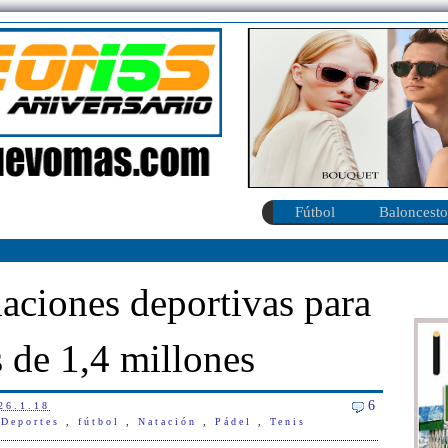
Fútbol
Baloncesto
laciones deportivas para
 de 1,4 millones
6
26.1.18
 Deportes
,
fútbol
,
Natación
,
Pádel
,
Tenis