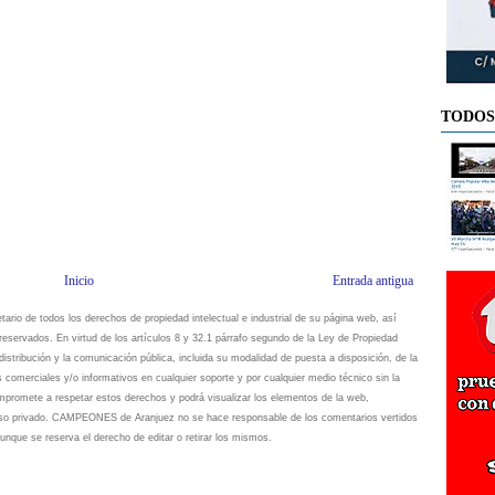
TODOS
Inicio
Entrada antigua
io de todos los derechos de propiedad intelectual e industrial de su página web, así
eservados. En virtud de los artículos 8 y 32.1 párrafo segundo de la Ley de Propiedad
istribución y la comunicación pública, incluida su modalidad de puesta a disposición, de la
s comerciales y/o informativos en cualquier soporte y por cualquier medio técnico sin la
omete a respetar estos derechos y podrá visualizar los elementos de la web,
 uso privado. CAMPEONES de Aranjuez no se hace responsable de los comentarios vertidos
unque se reserva el derecho de editar o retirar los mismos.