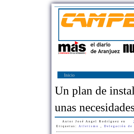
Inicio
Un plan de insta
unas necesidades
Autor
José Angel Rodríguez
en
Etiquetas:
Atletismo
,
Delegación de