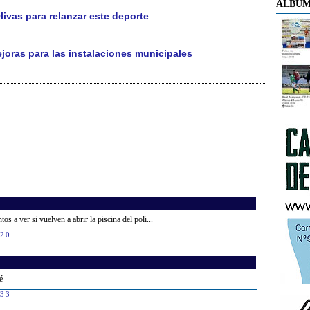
ÁLBUM
ivas para relanzar este deporte
joras para las instalaciones municipales
s a ver si vuelven a abrir la piscina del poli...
:20
é
:33