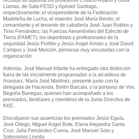
recibido su diploma los profesores Cristino Ruano y Oliva
Llamas, de Safa-FESD y Apóstol Santiago,
respectivamente; el vicepresidente de la Federación
Madrileña de Lucha, el maestro José María Benito; el
comandante y el teniente de caballería José Juan Robles y
Tirso Fernández; las Fuerzas Aeromóviles del Ejército de
Tierra (FAMET); los deportistas y profesionales de la
seguridad Jesús Portillo y Jesús Angel Armán y José David
Campos y José Monzón, personas muy vinculadas con la
organización.
Además, José Manuel Infante ha entregado otra distinción
fuera de las inicialmente
programadas
a la alcaldesa de
Aranjuez, María José Martínez, presente junto con la
delegada de Hacienda, Belén Barcala, y la portavoz de Vox,
Begoña Banegas, quienes han acompañado a los
premiados, familiares y miembros de la Junta Directiva de
KKE.
Disculparon sus ausencias los premiados Jesús Eguía,
José Ortego, Miguel Angel Bote, Elena Alejandra Santa
Cruz, Julia Fernández-Cueva, José Manuel Soto y
Salesianos Loyola.