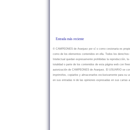
Entrada más reciente
© CAMPEONES de Aranjuez por sí o como cesionaria es propietar
como de los elementos contenidos en ella. Todos los derechos r
Intelectual quedan expresamente prohibidas la reproducción, la d
totalidad o parte de los contenidos de esta página web con fine
autorización de CAMPEONES de Aranjuez. El USUARIO se compr
imprimirlos, copiarlos y almacenarlos exclusivamente para su
en sus entradas ni de las opiniones expresadas en sus cartas a