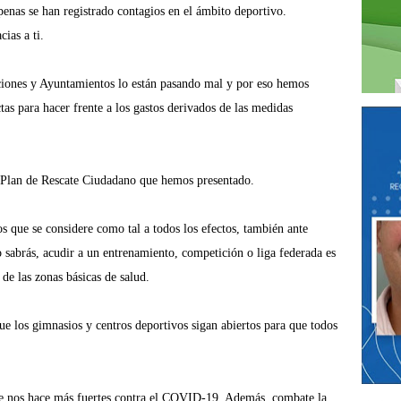
apenas
se han registrado contagios en el ámbito deportivo.
cias a ti.
ciones y Ayuntamientos lo están
pasando mal y por eso hemos
ctas
para hacer frente a los gastos derivados de las medidas
 Plan de Rescate Ciudadano que hemos
presentado.
os que se considere como tal a todos
los efectos, también ante
o sabrás,
acudir a un entrenamiento, competición o liga federada es
de las zonas básicas de salud.
e los gimnasios y centros deportivos sigan abiertos para
que todos
 nos hace más fuertes contra el
COVID-19. Además, combate la