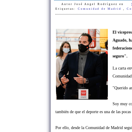
Autor
José Angel Rodríguez
en
Etiquetas:
Comunidad de Madrid
,
Co
El vicepre
Aguado, ha
federacione
seguro".
La carta en
Comunidad 
"
Querido am
Soy muy con
también de
que el deporte es una de las pocas
Por ello, desde la Comunidad de Madrid segu