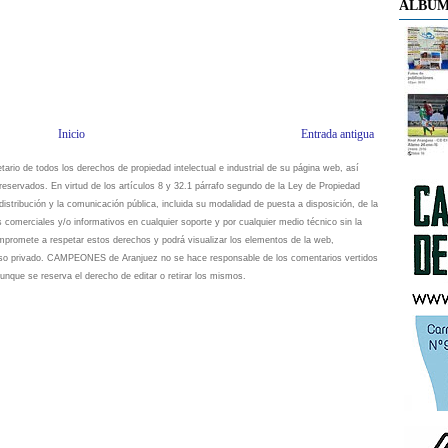
ÁLBUM
Inicio
Entrada antigua
io de todos los derechos de propiedad intelectual e industrial de su página web, así
eservados. En virtud de los artículos 8 y 32.1 párrafo segundo de la Ley de Propiedad
istribución y la comunicación pública, incluida su modalidad de puesta a disposición, de la
s comerciales y/o informativos en cualquier soporte y por cualquier medio técnico sin la
omete a respetar estos derechos y podrá visualizar los elementos de la web,
 uso privado. CAMPEONES de Aranjuez no se hace responsable de los comentarios vertidos
unque se reserva el derecho de editar o retirar los mismos.