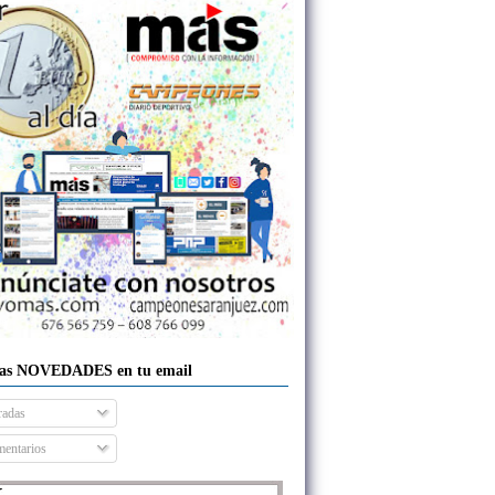
las NOVEDADES en tu email
radas
entarios