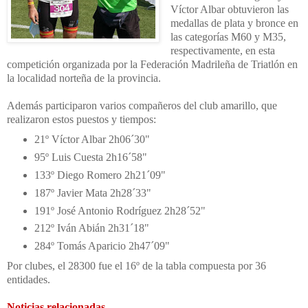
Víctor Albar obtuvieron las
medallas de plata y bronce en
las categorías M60 y M35,
respectivamente, en esta
competición organizada por la Federación Madrileña de Triatlón en
la localidad norteña de la provincia.
Además participaron varios compañeros del club amarillo, que
realizaron estos puestos y tiempos:
21º Víctor Albar 2h06´30"
95º Luis Cuesta 2h16´58"
133º Diego Romero 2h21´09"
187º Javier Mata 2h28´33"
191º José Antonio Rodríguez 2h28´52"
212º Iván Abián 2h31´18"
284º Tomás Aparicio 2h47´09"
Por clubes, el 28300 fue el 16º de la tabla compuesta por 36
entidades.
Noticias relacionadas