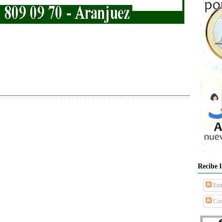
Recibe 
Ent
Com