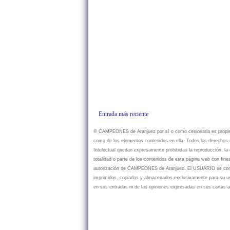
Entrada más reciente
© CAMPEONES de Aranjuez por sí o como cesionaria es propietar
como de los elementos contenidos en ella. Todos los derechos r
Intelectual quedan expresamente prohibidas la reproducción, la d
totalidad o parte de los contenidos de esta página web con fine
autorización de CAMPEONES de Aranjuez. El USUARIO se compr
imprimirlos, copiarlos y almacenarlos exclusivamente para su
en sus entradas ni de las opiniones expresadas en sus cartas a