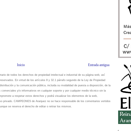
Inicio
Entrada antigua
io de todos los derechos de propiedad intelectual e industrial de su página web, así
eservados. En virtud de los artículos 8 y 32.1 párrafo segundo de la Ley de Propiedad
istribución y la comunicación pública, incluida su modalidad de puesta a disposición, de la
s comerciales y/o informativos en cualquier soporte y por cualquier medio técnico sin la
omete a respetar estos derechos y podrá visualizar los elementos de la web,
 uso privado. CAMPEONES de Aranjuez no se hace responsable de los comentarios vertidos
unque se reserva el derecho de editar o retirar los mismos.