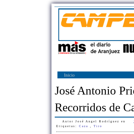
Inicio
José Antonio Pri
Recorridos de C
Autor
José Angel Rodríguez
en
Etiquetas:
Caza
,
Tiro