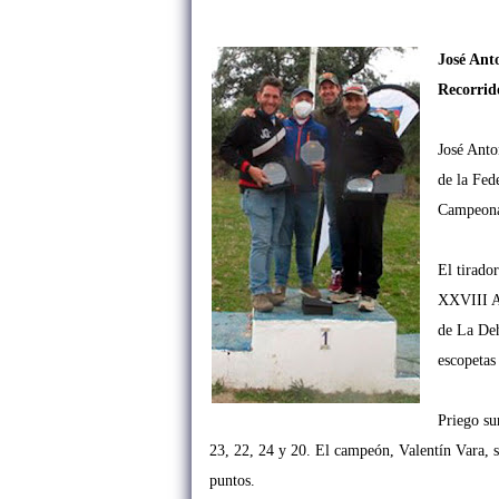
José Ant
Recorrid
José Anto
de la Fed
Campeonat
El tirador
XXVIII Au
de La Deh
escopetas
Priego su
23, 22, 24 y 20. El campeón, Valentín Vara, só
puntos.