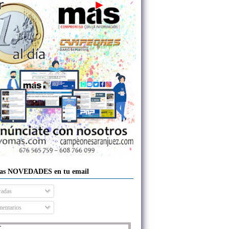
las NOVEDADES en tu email
radas
entarios