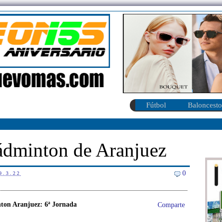
Fútbol
Baloncesto
ádminton de Aranjuez
0
9.3.22
ton Aranjuez: 6ª Jornada
Comparte