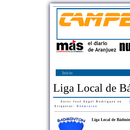
Inicio
Liga Local de B
Autor
José Angel Rodríguez
en
Etiquetas:
Bádminton
Liga Local de Bádmin