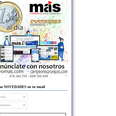
las NOVEDADES en tu email
radas
entarios