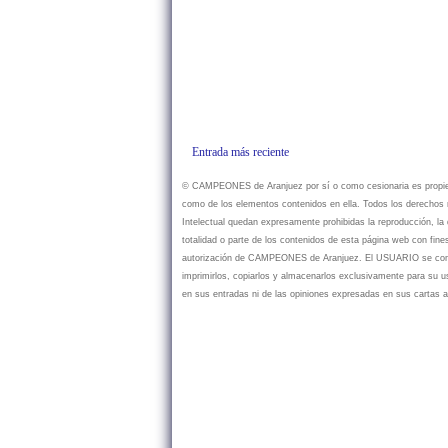
Entrada más reciente
© CAMPEONES de Aranjuez por sí o como cesionaria es propietar
como de los elementos contenidos en ella. Todos los derechos r
Intelectual quedan expresamente prohibidas la reproducción, la d
totalidad o parte de los contenidos de esta página web con fine
autorización de CAMPEONES de Aranjuez. El USUARIO se compr
imprimirlos, copiarlos y almacenarlos exclusivamente para su
en sus entradas ni de las opiniones expresadas en sus cartas a