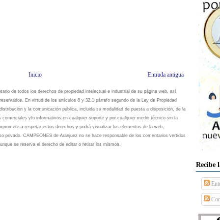
Inicio
Entrada antigua
io de todos los derechos de propiedad intelectual e industrial de su página web, así
eservados. En virtud de los artículos 8 y 32.1 párrafo segundo de la Ley de Propiedad
istribución y la comunicación pública, incluida su modalidad de puesta a disposición, de la
s comerciales y/o informativos en cualquier soporte y por cualquier medio técnico sin la
omete a respetar estos derechos y podrá visualizar los elementos de la web,
 uso privado. CAMPEONES de Aranjuez no se hace responsable de los comentarios vertidos
unque se reserva el derecho de editar o retirar los mismos.
Recibe 
Ent
Com